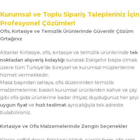
Kurumsal ve Toplu Sipariş Talepleriniz İçin
Profesyonel Çözümler!
Ofis, Kırtasiye ve Temizlik Ürünlerinde Güvenilir Çözüm
Ortağınız
Altanlar Kırtasiye, ofis, kırtasiye ve temizlik ürünlerinde
tek
noktadan alışveriş kolaylığı
sunarak Eskişehir başta olmak
üzere tüm Türkiye’de bireysel ve kurumsal müşterilerine
hizmet vermektedir.
Masa başından sahaya, ofis düzeninden temizlik
malzemelerine; baskılı kurumsal ürünlerden kahve ve çay
gibi ofis gıda ürünlerine kadar ihtiyaç duyduğunuz her şeyi
uygun fiyat
ve
hızlı teslimat
ayrıcalığıyla tek adreste
bulabilirsiniz.
Kırtasiye ve Ofis Malzemelerinde Zengin Seçenekler
Klasör, şeffaf dosya, fotokopi kâğıdı, sürekli form, ofis araç