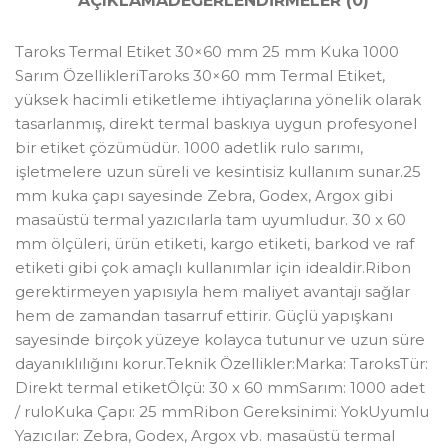
AÇIKLAMA
DEĞERLENDIRMELER (0)
Taroks Termal Etiket 30×60 mm 25 mm Kuka 1000
Sarım ÖzellikleriTaroks 30×60 mm Termal Etiket,
yüksek hacimli etiketleme ihtiyaçlarına yönelik olarak
tasarlanmış, direkt termal baskıya uygun profesyonel
bir etiket çözümüdür. 1000 adetlik rulo sarımı,
işletmelere uzun süreli ve kesintisiz kullanım sunar.25
mm kuka çapı sayesinde Zebra, Godex, Argox gibi
masaüstü termal yazıcılarla tam uyumludur. 30 x 60
mm ölçüleri, ürün etiketi, kargo etiketi, barkod ve raf
etiketi gibi çok amaçlı kullanımlar için idealdir.Ribon
gerektirmeyen yapısıyla hem maliyet avantajı sağlar
hem de zamandan tasarruf ettirir. Güçlü yapışkanı
sayesinde birçok yüzeye kolayca tutunur ve uzun süre
dayanıklılığını korur.Teknik Özellikler:Marka: TaroksTür:
Direkt termal etiketÖlçü: 30 x 60 mmSarım: 1000 adet
/ ruloKuka Çapı: 25 mmRibon Gereksinimi: YokUyumlu
Yazıcılar: Zebra, Godex, Argox vb. masaüstü termal