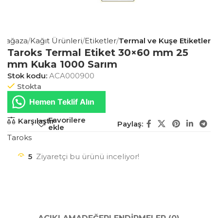
Mağaza
Kağıt Ürünleri
Etiketler
Termal ve Kuşe Etiketler
Taroks Termal Etiket 30×60 mm 25
mm Kuka 1000 Sarım
Stok kodu:
ACA000900
Stokta
Hemen Teklif Alın
Favorilere
Karşılaştır
Paylaş:
ekle
Taroks
5
Ziyaretçi bu ürünü inceliyor!