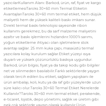
yazıcılarKullanım Alanı: Barkod, ürün, raf, fiyat ve kargo
etiketlemesiTaroks 30×60 mm Termal Etiketin
AvantajlarıTaroks 30×60 mm termal etiket, hem düşük
maliyetli hem de yüksek kaliteli baskı imkanı sunar.
Direkt termal baskı teknolojisi sayesinde ribon
kullanımı gerekmez, bu da sarf malzeme maliyetini
azaltır ve baskı işlemlerini hızlandırır.1000’li sarımı,
yoğun etiketleme ihtiyacı olan işletmelere stok
avantajı sağlar. 25 mm kuka çapı, masaüstü termal
yazıcılara kolay kurulum sağlar.Etiket yüzeyi ısıya
duyarlı ve yüksek çözünürlüklü baskıya uygundur.
Barkod, ürün bilgisi, fiyat ya da takip kodu gibi bilgiler
net ve silinmeden basılabilir.Farklı sektörlerde yaygın
olarak tercih edilen bu etiket, sağlam yapışkanı ile
ürün ambalajı, koli, kutu ya da raf gibi yüzeylerde uzun
süre kalıcı olur.Taroks 30×60 Termal Etiket Nerelerde
Kullanılır?Taroks 30×60 mm termal etiket; perakende,
e-ticaret, lojistik, depo yönetimi, sağlık ve üretim gibi
pek çok sektörde yaygın olarak kullanılır.Ürün