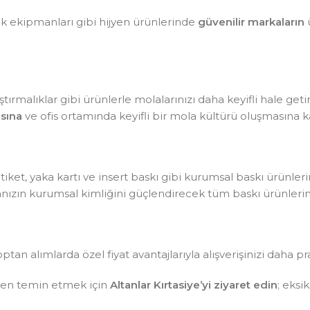
lik ekipmanları gibi hijyen ürünlerinde
güvenilir markaların
ü
tırmalıklar gibi ürünlerle molalarınızı daha keyifli hale getir
sına
ve ofis ortamında keyifli bir mola kültürü oluşmasına ka
, etiket, yaka kartı ve insert baskı gibi kurumsal baskı ürünle
kanızın kurumsal kimliğini güçlendirecek tüm baskı ürünlerin
optan alımlarda özel fiyat avantajlarıyla alışverişinizi daha pr
sten temin etmek için
Altanlar Kırtasiye’yi ziyaret edin
; eksi