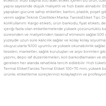
etikettir. Rulo başına 500 adet etiket içeren bu ürün, özel
yapısı sayesinde düşük maliyetli ve hızlı baskı alınabilir. E
yapışkan gücüne sahip etiketler, karton, plastik, poşet g
verim sağlar.Teknik Özellikler:Marka: TaroksEtiket Tipi: 
koliKullanım: Kargo etiketi, ürün barkodu, fiyat etiketi,
içeriği fazla olan etiketlemelerde yüksek çözünürlüklü bas
süresinden ve maliyetinden tasarruf etmesini sağlar.500 a
yüzeyde uzun süre kalıcılık sağlar ve kolay kolay soyulma
okuyucularla %100 uyumlu ve yüksek okunabilirlik sağlar.Ta
tesisleri, marketler, sağlık kuruluşları ve arşiv birimleri 
yazımı, depo raf düzenlemeleri, koli barkodlamaları ve sto
gereken her alanda rahatlıkla tercih edilebilir. Hızlı tüke
Termal EtiketTaroks Termal Etiket 100×70 mm, yüksek baskı 
ürünle, etiketleme süreçlerinizi kolaylaştırın ve profesyon