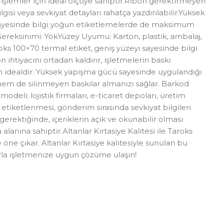
i işlemler için ideal ölçüye sahiptir.Ribon gerektirmeyen
ilgisi veya sevkiyat detayları rahatça yazdırılabilir.Yüksek
nı sayesinde bilgi yoğun etiketlemelerde de maksimum
Gereksinimi: YokYüzey Uyumu: Karton, plastik, ambalaj,
oks 100×70 termal etiket, geniş yüzeyi sayesinde bilgi
ihtiyacını ortadan kaldırır, işletmelerin baskı
in idealdir. Yüksek yapışma gücü sayesinde uygulandığı
ı hem de silinmeyen baskılar almanızı sağlar. Barkod
eli; lojistik firmaları, e-ticaret depoları, üretim
ın etiketlenmesi, gönderim sırasında sevkiyat bilgileri
gerektiğinde, içeriklerin açık ve okunabilir olması
lanına sahiptir.Altanlar Kırtasiye Kalitesi ile Taroks
ne çıkar. Altanlar Kırtasiye kalitesiyle sunulan bu
tlarla işletmenize uygun çözüme ulaşın!