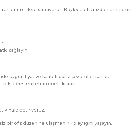
rünlerini sizlere sunuyoruz. Böylece ofisinizde hem temiz
in.
tkı sağlayın.
rinde uygun fiyat ve kaliteli baskı çözümleri sunar.
i tek adresten temin edebilirsiniz.
atik hale getiriyoruz.
ksiz bir ofis düzenine ulaşmanın kolaylığını yaşayın.