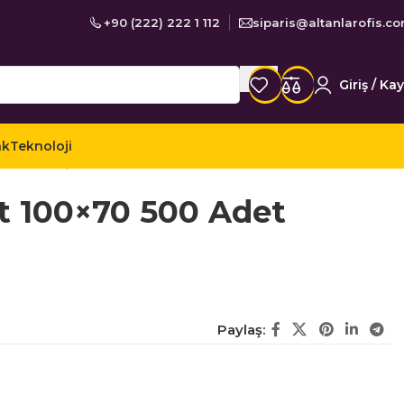
+90 (222) 222 1 112
siparis@altanlarofis.c
Giriş / Kay
ak
Teknoloji
mal ve Kuşe Etiketler
t 100×70 500 Adet
Paylaş: