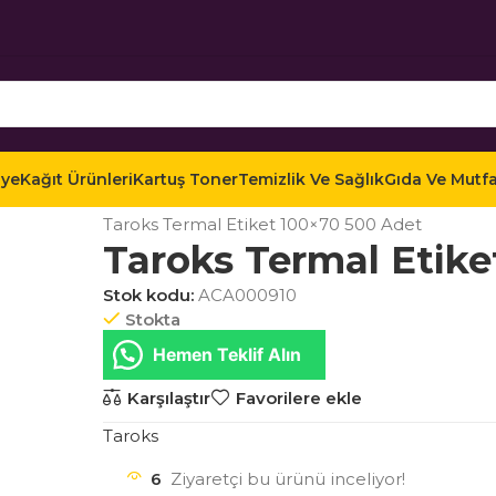
iye
Kağıt Ürünleri
Kartuş Toner
Temizlik Ve Sağlık
Gıda Ve Mutf
Ana Sayfa
Mağaza
Kağıt Ürünleri
Etiketler
Ter
Taroks Termal Etiket 100×70 500 Adet
Taroks Termal Etike
Stok kodu:
ACA000910
Stokta
Hemen Teklif Alın
Karşılaştır
Favorilere ekle
Taroks
6
Ziyaretçi bu ürünü inceliyor!