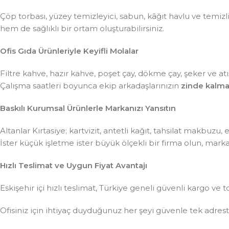
Çöp torbası, yüzey temizleyici, sabun, kâğıt havlu ve temiz
hem de sağlıklı bir ortam oluşturabilirsiniz.
Ofis Gıda Ürünleriyle Keyifli Molalar
Filtre kahve, hazır kahve, poşet çay, dökme çay, şeker ve atış
Çalışma saatleri boyunca ekip arkadaşlarınızın
zinde kalma
Baskılı Kurumsal Ürünlerle Markanızı Yansıtın
Altanlar Kırtasiye; kartvizit, antetli kağıt, tahsilat makbuzu
İster küçük işletme ister büyük ölçekli bir firma olun, mar
Hızlı Teslimat ve Uygun Fiyat Avantajı
Eskişehir içi hızlı teslimat, Türkiye geneli güvenli kargo ve t
Ofisiniz için ihtiyaç duyduğunuz her şeyi güvenle tek adre