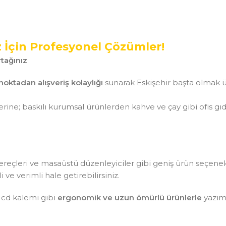
z İçin Profesyonel Çözümler!
tağınız
noktadan alışveriş kolaylığı
sunarak Eskişehir başta olmak ü
ine; baskılı kurumsal ürünlerden kahve ve çay gibi ofis gı
aç gereçleri ve masaüstü düzenleyiciler gibi geniş ürün seçen
ve verimli hale getirebilirsiniz.
 cd kalemi gibi
ergonomik ve uzun ömürlü ürünlerle
yazım 