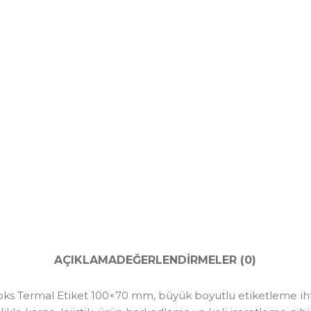
AÇIKLAMA
DEĞERLENDIRMELER (0)
s Termal Etiket 100×70 mm, büyük boyutlu etiketleme ihtiyaç