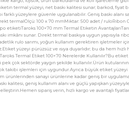
likle kargo, lojistik, ürün barkodlama ve koli işaretleme gib
tiketin termal yüzeyi, net baskı kalitesi sunar; barkod, fiyat b
ibi farklı yüzeylere güvenle uygulanabilir. Geniş baskı ala
Direkt termalÖlçü: 100 x 70 mmMiktar: 500 adet / ruloRibon 
 depo etiketiTaroks 100×70 mm Termal Etiketin AvantajlarıTar
kı imkânı sunar. Direkt termal baskıya uygun yapısıyla ribon 
detlik rulo sarımı, yoğun kullanım gerektiren işletmeler iç
z.Etiket yüzeyi pürüzsüz ve ısıya duyarlıdır; bu da hem hızl
roks Termal Etiket 100×70 Nerelerde Kullanılır?Bu etiket mod
gibi pek çok sektörde yaygın şekilde kullanılır.Ürün kutuların
k takibi işlemleri için uygundur.Ayrıca büyük etiket yüzeyi 
tim ürünlerinden sanayi ürünlerine kadar geniş bir uygulama a
kalitesi, geniş kullanım alanı ve güçlü yapışkan yüzeyiyle ö
elleştirin.Hemen sipariş verin, hızlı kargo ve avantajlı fiya