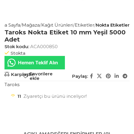
Ana Sayfa
Mağaza
Kağıt Ürünleri
Etiketler
Nokta Etiketler
Taroks Nokta Etiket 10 mm Yeşil 5000
Adet
Stok kodu:
ACA000850
Stokta
Hemen Teklif Alın
Favorilere
Karşılaştır
Paylaş:
ekle
Taroks
11
Ziyaretçi bu ürünü inceliyor!