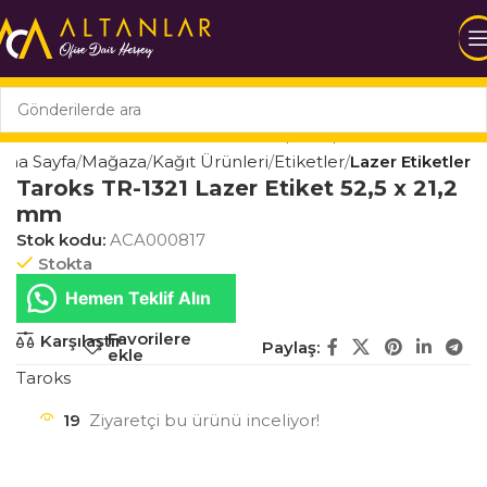
Ana Sayfa
Mağaza
Kağıt Ürünleri
Etiketler
Lazer Etiketler
Taroks TR-1321 Lazer Etiket 52,5 x 21,2
mm
Stok kodu:
ACA000817
Stokta
Hemen Teklif Alın
Favorilere
Karşılaştır
Paylaş:
ekle
Taroks
19
Ziyaretçi bu ürünü inceliyor!