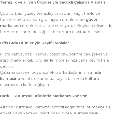
Temizlik ve Hijyen Ürünleriyle Sağlıklı Çalışma Alanları
Çöp torbası, yüzey temizleyici, sabun, kâğıt havlu ve
temizlik ekipmanları gibi hijyen ürünlerinde
güvenilir
markaların
ürünlerini sizlere sunuyoruz. Böylece ofisinizde
hem temiz hem de sağlıklı bir ortam oluşturabilirsiniz.
Ofis Gıda Ürünleriyle Keyifli Molalar
Filtre kahve, hazır kahve, poşet çay, dökme çay, şeker ve
atıştırmalıklar gibi ürünlerle molalarınızı daha keyifli hale
getirin.
Çalışma saatleri boyunca ekip arkadaşlarınızın
zinde
kalmasına
ve ofis ortamında keyifli bir mola kültürü
oluşmasına katkı sağlayın.
Baskılı Kurumsal Ürünlerle Markanızı Yansıtın
Altanlar Kırtasiye; kartvizit, antetli kağıt, tahsilat makbuzu,
etiket, yaka kartı ve insert baskı gibi kurumsal baskı