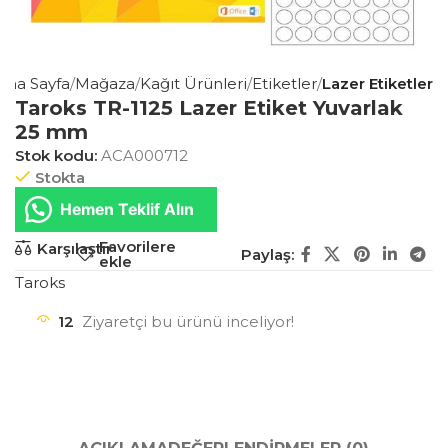
Ana Sayfa
Mağaza
Kağıt Ürünleri
Etiketler
Lazer Etiketler
Taroks TR-1125 Lazer Etiket Yuvarlak
25 mm
Stok kodu:
ACA000712
Stokta
Hemen Teklif Alın
Favorilere
Karşılaştır
Paylaş:
ekle
Taroks
12
Ziyaretçi bu ürünü inceliyor!