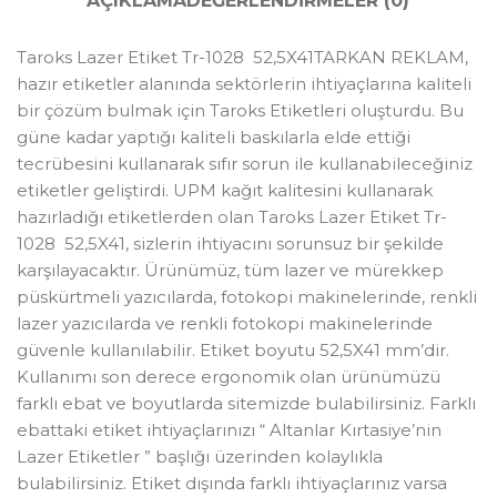
AÇIKLAMA
DEĞERLENDIRMELER (0)
Taroks Lazer Etiket Tr-1028 52,5X41TARKAN REKLAM,
hazır etiketler alanında sektörlerin ihtiyaçlarına kaliteli
bir çözüm bulmak için Taroks Etiketleri oluşturdu. Bu
güne kadar yaptığı kaliteli baskılarla elde ettiği
tecrübesini kullanarak sıfır sorun ile kullanabileceğiniz
etiketler geliştirdi. UPM kağıt kalitesini kullanarak
hazırladığı etiketlerden olan Taroks Lazer Etiket Tr-
1028 52,5X41, sizlerin ihtiyacını sorunsuz bir şekilde
karşılayacaktır. Ürünümüz, tüm lazer ve mürekkep
püskürtmeli yazıcılarda, fotokopi makinelerinde, renkli
lazer yazıcılarda ve renkli fotokopi makinelerinde
güvenle kullanılabilir. Etiket boyutu 52,5X41 mm’dir.
Kullanımı son derece ergonomik olan ürünümüzü
farklı ebat ve boyutlarda sitemizde bulabilirsiniz. Farklı
ebattaki etiket ihtiyaçlarınızı “ Altanlar Kırtasiye’nin
Lazer Etiketler ” başlığı üzerinden kolaylıkla
bulabilirsiniz. Etiket dışında farklı ihtiyaçlarınız varsa