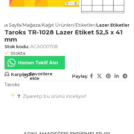
Ana Sayfa
Mağaza
Kağıt Ürünleri
Etiketler
Lazer Etiketler
Taroks TR-1028 Lazer Etiket 52,5 x 41
mm
Stok kodu:
ACA000708
Stokta
Hemen Teklif Alın
Favorilere
Karşılaştır
Paylaş:
ekle
Taroks
7
Ziyaretçi bu ürünü inceliyor!