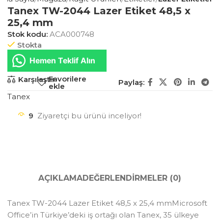
Tanex TW-2044 Lazer Etiket 48,5 x
25,4 mm
Stok kodu:
ACA000748
Stokta
Hemen Teklif Alın
Favorilere
Karşılaştır
Paylaş:
ekle
Tanex
9
Ziyaretçi bu ürünü inceliyor!
AÇIKLAMA
DEĞERLENDIRMELER (0)
Tanex TW-2044 Lazer Etiket 48,5 x 25,4 mmMicrosoft
Office’in Türkiye’deki iş ortağı olan Tanex, 35 ülkeye