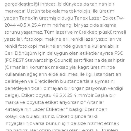
gerçekleştirdiği ihracat ile dünyada da tanınan bir
markadır. Üstün tabakalama teknolojisi ile üretim
yapan Tanex’in üretmiş olduğu Tanex Lazer Etiket Tw-
2044 48.5 X 25.4 mm herhangi bir yazıcıda sıkışma
sorunu yaşatmaz. Tüm lazer ve mürekkep püskürtmeli
yazıcılar, fotokopi makineleri, renkli lazer yazıcıları ve
renkli fotokopi makinelerinde güvenle kullanılabilir.
Geri Dönüşüm için de uygun olan etiketler ayrıca FSC
(FOREST Stewardship Council) sertifikasına da sahiptir.
(Ormanları korumak maksadıyla; kağıt üretiminde
kullanılan ağaçların elde edilmesi ile ilgili standartları
belirleyen ve üreticilerin bu standartlara uymasını
denetleyen ticari olmayan bir organizasyonun verdiği
belge). Etiket boyutu 48.5 X 25.4 mm’dir.Başka bir
marka ve boyutta etiket arıyorsanız “ Altanlar
Kırtasiye’nin Lazer Etiketler ” başlığı üzerinden
kolaylıkla bulabilirsiniz. Etiket dışında farklı
ihtiyaçlarınız varsa bunun için de size hizmet etmek
için hazırız. Her ofisin ihtiyacı olan Temizlik Ürünleri