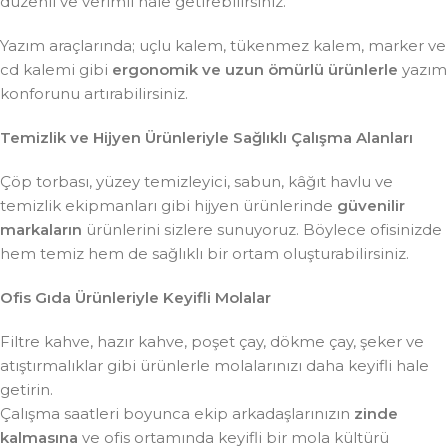
düzenli ve verimli hale getirebilirsiniz.
Yazım araçlarında; uçlu kalem, tükenmez kalem, marker ve
cd kalemi gibi
ergonomik ve uzun ömürlü ürünlerle
yazım
konforunu artırabilirsiniz.
Temizlik ve Hijyen Ürünleriyle Sağlıklı Çalışma Alanları
Çöp torbası, yüzey temizleyici, sabun, kâğıt havlu ve
temizlik ekipmanları gibi hijyen ürünlerinde
güvenilir
markaların
ürünlerini sizlere sunuyoruz. Böylece ofisinizde
hem temiz hem de sağlıklı bir ortam oluşturabilirsiniz.
Ofis Gıda Ürünleriyle Keyifli Molalar
Filtre kahve, hazır kahve, poşet çay, dökme çay, şeker ve
atıştırmalıklar gibi ürünlerle molalarınızı daha keyifli hale
getirin.
Çalışma saatleri boyunca ekip arkadaşlarınızın
zinde
kalmasına
ve ofis ortamında keyifli bir mola kültürü