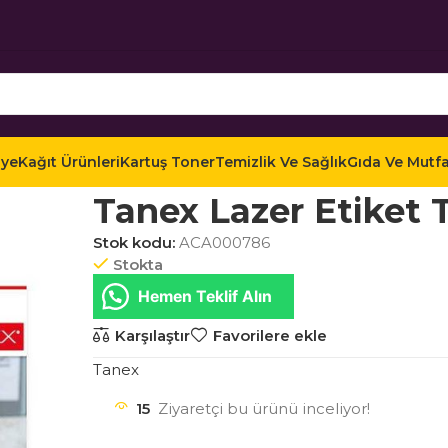
iye
Kağıt Ürünleri
Kartuş Toner
Temizlik Ve Sağlık
Gıda Ve Mutf
Ana Sayfa
Mağaza
Kağıt Ürünleri
Etiketler
Laz
Tanex Lazer Etiket
Stok kodu:
ACA000786
Stokta
Hemen Teklif Alın
Karşılaştır
Favorilere ekle
Tanex
15
Ziyaretçi bu ürünü inceliyor!