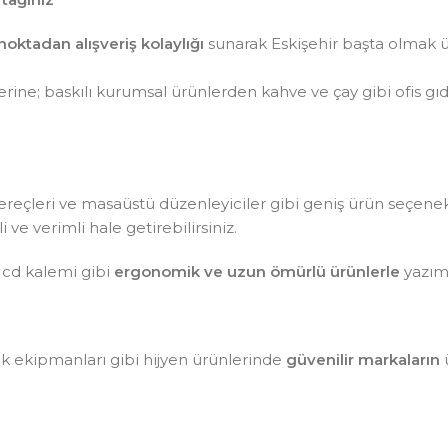
noktadan alışveriş kolaylığı
sunarak Eskişehir başta olmak ü
ine; baskılı kurumsal ürünlerden kahve ve çay gibi ofis gı
aç gereçleri ve masaüstü düzenleyiciler gibi geniş ürün seçen
ve verimli hale getirebilirsiniz.
 cd kalemi gibi
ergonomik ve uzun ömürlü ürünlerle
yazım 
lik ekipmanları gibi hijyen ürünlerinde
güvenilir markaların
ü