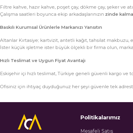
Filtre kahve, hazır kahve, poşet çay, dökme çay, şeker ve atış
Çalışma saatleri boyunca ekip arkadaşlarınızın
zinde kalma
Baskılı Kurumsal Ürünlerle Markanızı Yansıtın
Altanlar Kırtasiye; kartvizit, antetli kağıt, tahsilat makbuzu
İster küçük işletme ister büyük ölçekli bir firma olun, mar
Hızlı Teslimat ve Uygun Fiyat Avantajı
Eskişehir içi hızlı teslimat, Türkiye geneli güvenli kargo ve t
Ofisiniz için ihtiyaç duyduğunuz her şeyi güvenle tek adre
Politikalarımız
Mesafeli Satış