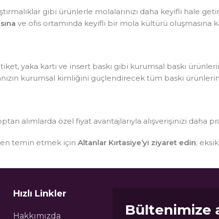
tırmalıklar gibi ürünlerle molalarınızı daha keyifli hale getir
sına
ve ofis ortamında keyifli bir mola kültürü oluşmasına ka
, etiket, yaka kartı ve insert baskı gibi kurumsal baskı ürünle
kanızın kurumsal kimliğini güçlendirecek tüm baskı ürünlerin
optan alımlarda özel fiyat avantajlarıyla alışverişinizi daha pr
sten temin etmek için
Altanlar Kırtasiye’yi ziyaret edin
; eksi
Hızlı Linkler
Bültenimize 
Hakkımızda