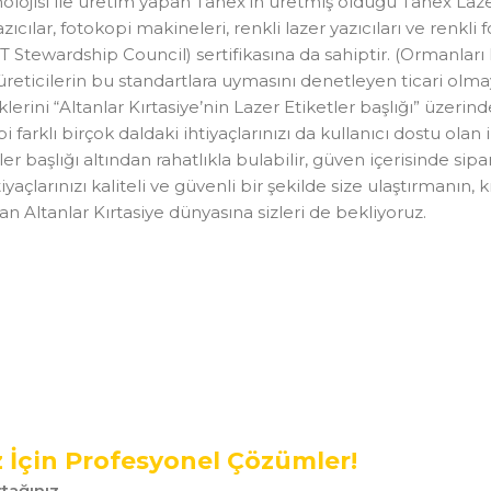
lojisi ile üretim yapan Tanex’in üretmiş olduğu Tanex Laze
ar, fotokopi makineleri, renkli lazer yazıcıları ve renkli f
Stewardship Council) sertifikasına da sahiptir. (Ormanları
 ve üreticilerin bu standartlara uymasını denetleyen ticari o
ni “Altanlar Kırtasiye’nin Lazer Etiketler başlığı” üzerinde
 farklı birçok daldaki ihtiyaçlarınızı da kullanıcı dostu olan 
 başlığı altından rahatlıkla bulabilir, güven içerisinde sipari
tiyaçlarınızı kaliteli ve güvenli bir şekilde size ulaştırmanın
n Altanlar Kırtasiye dünyasına sizleri de bekliyoruz.
z İçin Profesyonel Çözümler!
tağınız