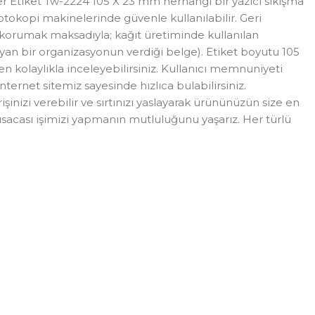
r Etiket Tw-2224 105 X 23 mm herhangi bir yazıcı sıkışma
otokopi makinelerinde güvenle kullanılabilir. Geri
 korumak maksadıyla; kağıt üretiminde kullanılan
lmayan bir organizasyonun verdiği belge). Etiket boyutu 105
n kolaylıkla inceleyebilirsiniz. Kullanıcı memnuniyeti
internet sitemiz sayesinde hızlıca bulabilirsiniz.
şinizi verebilir ve sırtınızı yaslayarak ürününüzün size en
, kısacası işimizi yapmanın mutluluğunu yaşarız. Her türlü