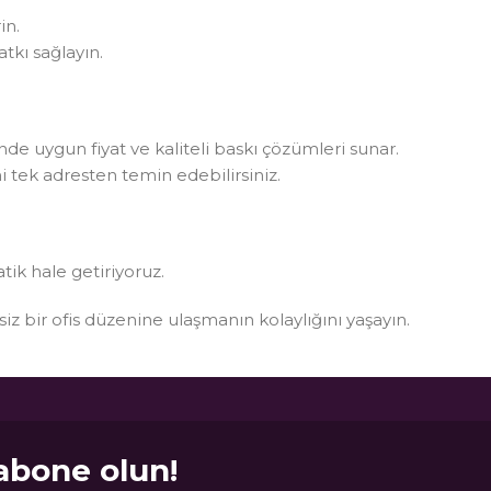
in.
tkı sağlayın.
rinde uygun fiyat ve kaliteli baskı çözümleri sunar.
i tek adresten temin edebilirsiniz.
atik hale getiriyoruz.
ksiz bir ofis düzenine ulaşmanın kolaylığını yaşayın.
abone olun!