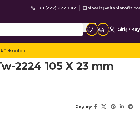
+90 (222) 222 1 112
siparis@altanlarofis.c
Giriş / Kay
ak
Teknoloji
er Etiketler
Tanex Lazer Etiket Tw-2224 105 X 23 mm
 Tw-2224 105 X 23 mm
Paylaş: