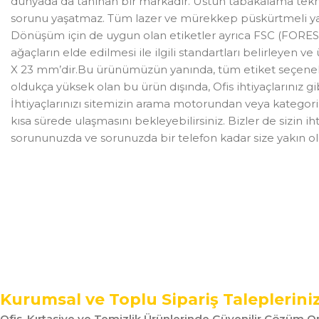
dünyada da tanınan bir markadır. Üstün tabakalama tekno
sorunu yaşatmaz. Tüm lazer ve mürekkep püskürtmeli yazıcıl
Dönüşüm için de uygun olan etiketler ayrıca FSC (FOREST 
ağaçların elde edilmesi ile ilgili standartları belirleyen
X 23 mm’dir.Bu ürünümüzün yanında, tüm etiket seçenekleri
oldukça yüksek olan bu ürün dışında, Ofis ihtiyaçlarınız gibi
İhtiyaçlarınızı sitemizin arama motorundan veya kategoriler
kısa sürede ulaşmasını bekleyebilirsiniz. Bizler de sizin ih
sorununuzda ve sorunuzda bir telefon kadar size yakın ola
Kurumsal ve Toplu Sipariş Taleplerini
Ofis, Kırtasiye ve Temizlik Ürünlerinde Güvenilir Çözüm Or