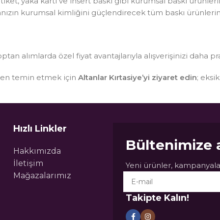
, etiket, yaka kartı ve insert baskı gibi kurumsal baskı ürünle
kanızın kurumsal kimliğini güçlendirecek tüm baskı ürünlerin
optan alımlarda özel fiyat avantajlarıyla alışverişinizi daha pr
sten temin etmek için
Altanlar Kırtasiye’yi ziyaret edin
; eksi
Hızlı Linkler
Bültenimize 
Hakkımızda
İletişim
Yeni ürünler, kampanyalar
Mağazalarımız
Takipte Kalın!