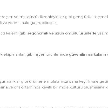
aç gereçleri ve masaüstü düzenleyiciler gibi geniş ürün seçen
ve verimli hale getirebilirsiniz.
 cd kalemi gibi
ergonomik ve uzun ömürlü ürünlerle
yazım 
lik ekipmanları gibi hijyen ürünlerinde
güvenilir markaların
ü
tırmalıklar gibi ürünlerle molalarınızı daha keyifli hale getir
sına
ve ofis ortamında keyifli bir mola kültürü oluşmasına ka