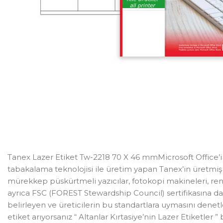
Tanex Lazer Etiket Tw-2218 70 X 46 mmMicrosoft Office’in 
tabakalama teknolojisi ile üretim yapan Tanex’in üretmi
mürekkep püskürtmeli yazıcılar, fotokopi makineleri, renk
ayrıca FSC (FOREST Stewardship Council) sertifikasına da s
belirleyen ve üreticilerin bu standartlara uymasını dene
etiket arıyorsanız “ Altanlar Kırtasiye’nin Lazer Etiketler ”