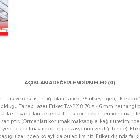
AÇIKLAMA
DEĞERLENDIRMELER (0)
Türkiye’deki iş ortağı olan Tanex, 35 ülkeye gerçekleştirdi
ş olduğu Tanex Lazer Etiket Tw-2218 70 X 46 mm herhangi bi
li lazer yazıcıları ve renkli fotokopi makinelerinde güvenle
ahiptir. (Ormanları korumak maksadıyla; kağıt üretiminde kul
tleyen ticari olmayan bir organizasyonun verdiği belge). Et
 başlığı üzerinden kolaylıkla bulabilirsiniz. Etiket dışında far