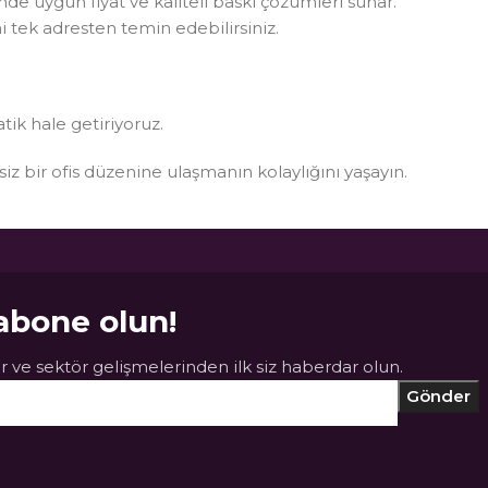
rinde uygun fiyat ve kaliteli baskı çözümleri sunar.
i tek adresten temin edebilirsiniz.
atik hale getiriyoruz.
ksiz bir ofis düzenine ulaşmanın kolaylığını yaşayın.
abone olun!
 ve sektör gelişmelerinden ilk siz haberdar olun.