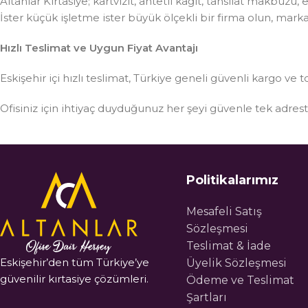
Altanlar Kırtasiye; kartvizit, antetli kağıt, tahsilat makbuzu
İster küçük işletme ister büyük ölçekli bir firma olun, mar
Hızlı Teslimat ve Uygun Fiyat Avantajı
Eskişehir içi hızlı teslimat, Türkiye geneli güvenli kargo ve t
Ofisiniz için ihtiyaç duyduğunuz her şeyi güvenle tek adre
Politikalarımız
Mesafeli Satış
Sözleşmesi
Teslimat & İade
Eskişehir’den tüm Türkiye’ye
Üyelik Sözleşmesi
güvenilir kırtasiye çözümleri.
Ödeme ve Teslimat
Şartları