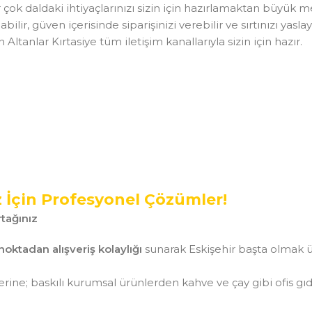
 bir çok daldaki ihtiyaçlarınızı sizin için hazırlamaktan büyük
ilir, güven içerisinde siparişinizi verebilir ve sırtınızı ya
tanlar Kırtasiye tüm iletişim kanallarıyla sizin için hazır.
z İçin Profesyonel Çözümler!
tağınız
noktadan alışveriş kolaylığı
sunarak Eskişehir başta olmak ü
ine; baskılı kurumsal ürünlerden kahve ve çay gibi ofis gı