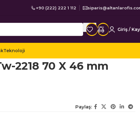
+90 (222) 222 1 112
siparis@altanlarofis.c
Giriş / Kay
ak
Teknoloji
er Etiketler
Tanex Lazer Etiket Tw-2218 70 X 46 mm
 Tw-2218 70 X 46 mm
Paylaş: