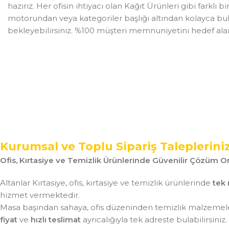
hazırız. Her ofisin ihtiyacı olan Kağıt Ürünleri gibi farklı
motorundan veya kategoriler başlığı altından kolayca bulab
bekleyebilirsiniz. %100 müşteri memnuniyetini hedef alan Al
Kurumsal ve Toplu Sipariş Taleplerini
Ofis, Kırtasiye ve Temizlik Ürünlerinde Güvenilir Çözüm Or
Altanlar Kırtasiye, ofis, kırtasiye ve temizlik ürünlerinde
tek 
hizmet vermektedir.
Masa başından sahaya, ofis düzeninden temizlik malzemeler
fiyat
ve
hızlı teslimat
ayrıcalığıyla tek adreste bulabilirsiniz.