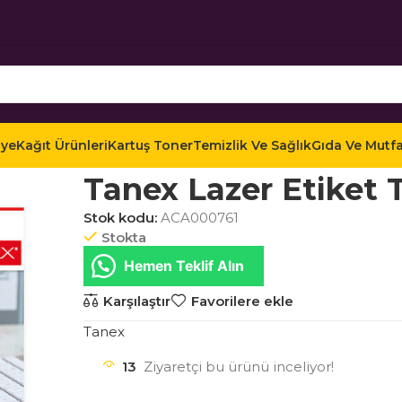
iye
Kağıt Ürünleri
Kartuş Toner
Temizlik Ve Sağlık
Gıda Ve Mutf
Ana Sayfa
Mağaza
Kağıt Ürünleri
Etiketler
Laz
Tanex Lazer Etiket
Stok kodu:
ACA000761
Stokta
Hemen Teklif Alın
Karşılaştır
Favorilere ekle
Tanex
13
Ziyaretçi bu ürünü inceliyor!