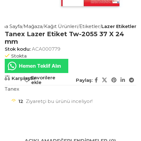
Ana Sayfa
Mağaza
Kağıt Ürünleri
Etiketler
Lazer Etiketler
Tanex Lazer Etiket Tw-2055 37 X 24
mm
Stok kodu:
ACA000779
Stokta
Hemen Teklif Alın
Favorilere
Karşılaştır
Paylaş:
ekle
Tanex
12
Ziyaretçi bu ürünü inceliyor!