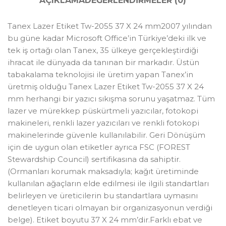
AÇIKLAMA
DEĞERLENDIRMELER (0)
Tanex Lazer Etiket Tw-2055 37 X 24 mm2007 yılından
bu güne kadar Microsoft Office’in Türkiye’deki ilk ve
tek iş ortağı olan Tanex, 35 ülkeye gerçekleştirdiği
ihracat ile dünyada da tanınan bir markadır. Üstün
tabakalama teknolojisi ile üretim yapan Tanex’in
üretmiş olduğu Tanex Lazer Etiket Tw-2055 37 X 24
mm herhangi bir yazıcı sıkışma sorunu yaşatmaz. Tüm
lazer ve mürekkep püskürtmeli yazıcılar, fotokopi
makineleri, renkli lazer yazıcıları ve renkli fotokopi
makinelerinde güvenle kullanılabilir. Geri Dönüşüm
için de uygun olan etiketler ayrıca FSC (FOREST
Stewardship Council) sertifikasına da sahiptir.
(Ormanları korumak maksadıyla; kağıt üretiminde
kullanılan ağaçların elde edilmesi ile ilgili standartları
belirleyen ve üreticilerin bu standartlara uymasını
denetleyen ticari olmayan bir organizasyonun verdiği
belge). Etiket boyutu 37 X 24 mm’dir.Farklı ebat ve