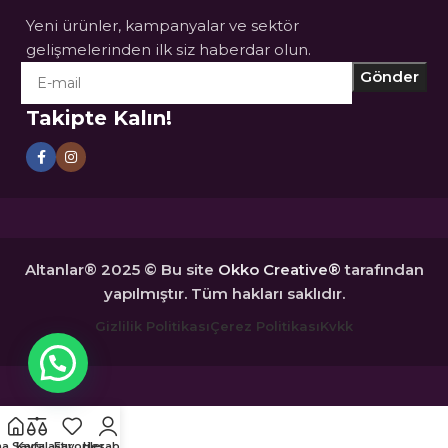
Yeni ürünler, kampanyalar ve sektör
gelişmelerinden ilk siz haberdar olun.
Takipte Kalın!
Altanlar® 2025 © Bu site
Okko Creative®
tarafından
yapılmıştır. Tüm hakları saklıdır.
Gizlilik Politikası
Çerez Politikası
Kvkk
a Sayfa
Karşılaştır
Favoriler
Hesabım