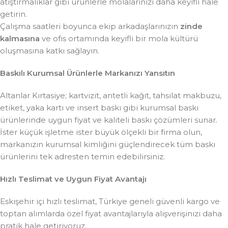
atıştırmalıklar gibi ürünlerle molalarınızı daha keyifli hale
getirin.
Çalışma saatleri boyunca ekip arkadaşlarınızın
zinde
kalmasına
ve ofis ortamında keyifli bir mola kültürü
oluşmasına katkı sağlayın.
Baskılı Kurumsal Ürünlerle Markanızı Yansıtın
Altanlar Kırtasiye; kartvizit, antetli kağıt, tahsilat makbuzu,
etiket, yaka kartı ve insert baskı gibi kurumsal baskı
ürünlerinde uygun fiyat ve kaliteli baskı çözümleri sunar.
İster küçük işletme ister büyük ölçekli bir firma olun,
markanızın kurumsal kimliğini güçlendirecek tüm baskı
ürünlerini tek adresten temin edebilirsiniz.
Hızlı Teslimat ve Uygun Fiyat Avantajı
Eskişehir içi hızlı teslimat, Türkiye geneli güvenli kargo ve
toptan alımlarda özel fiyat avantajlarıyla alışverişinizi daha
pratik hale getiriyoruz.