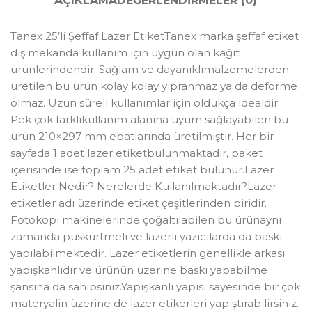
AÇIKLAMA
DEĞERLENDIRMELER (0)
Tanex 25’li Şeffaf Lazer EtiketTanex marka şeffaf etiket
dış mekanda kullanım için uygun olan kağıt
ürünlerindendir. Sağlam ve dayanıklımalzemelerden
üretilen bu ürün kolay kolay yıpranmaz ya da deforme
olmaz. Uzun süreli kullanımlar için oldukça idealdir.
Pek çok farklıkullanım alanına uyum sağlayabilen bu
ürün 210×297 mm ebatlarında üretilmiştir. Her bir
sayfada 1 adet lazer etiketbulunmaktadır, paket
içerisinde ise toplam 25 adet etiket bulunur.Lazer
Etiketler Nedir? Nerelerde Kullanılmaktadır?Lazer
etiketler adı üzerinde etiket çeşitlerinden biridir.
Fotokopi makinelerinde çoğaltılabilen bu ürünaynı
zamanda püskürtmeli ve lazerli yazıcılarda da baskı
yapılabilmektedir. Lazer etiketlerin genellikle arkası
yapışkanlıdır ve ürünün üzerine baskı yapabilme
şansına da sahipsiniz.Yapışkanlı yapısı sayesinde bir çok
materyalin üzerine de lazer etikerleri yapıştırabilirsiniz.