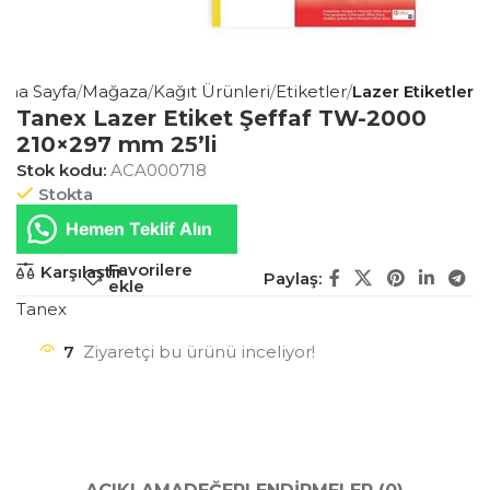
Ana Sayfa
Mağaza
Kağıt Ürünleri
Etiketler
Lazer Etiketler
Tanex Lazer Etiket Şeffaf TW-2000
210×297 mm 25’li
Stok kodu:
ACA000718
Stokta
Hemen Teklif Alın
Favorilere
Karşılaştır
Paylaş:
ekle
Tanex
7
Ziyaretçi bu ürünü inceliyor!