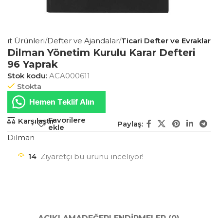
ağıt Ürünleri
Defter ve Ajandalar
Ticari Defter ve Evraklar
Dilman Yönetim Kurulu Karar Defteri
96 Yaprak
Stok kodu:
ACA000611
Stokta
Hemen Teklif Alın
Favorilere
Karşılaştır
Paylaş:
ekle
Dilman
14
Ziyaretçi bu ürünü inceliyor!