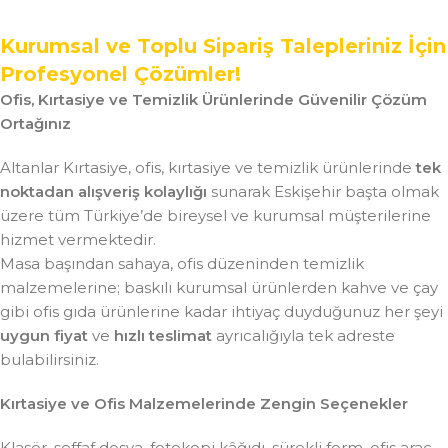
Kurumsal ve Toplu Sipariş Talepleriniz İçin
Profesyonel Çözümler!
Ofis, Kırtasiye ve Temizlik Ürünlerinde Güvenilir Çözüm
Ortağınız
Altanlar Kırtasiye, ofis, kırtasiye ve temizlik ürünlerinde
tek
noktadan alışveriş kolaylığı
sunarak Eskişehir başta olmak
üzere tüm Türkiye’de bireysel ve kurumsal müşterilerine
hizmet vermektedir.
Masa başından sahaya, ofis düzeninden temizlik
malzemelerine; baskılı kurumsal ürünlerden kahve ve çay
gibi ofis gıda ürünlerine kadar ihtiyaç duyduğunuz her şeyi
uygun fiyat
ve
hızlı teslimat
ayrıcalığıyla tek adreste
bulabilirsiniz.
Kırtasiye ve Ofis Malzemelerinde Zengin Seçenekler
Klasör, şeffaf dosya, fotokopi kâğıdı, sürekli form, ofis araç