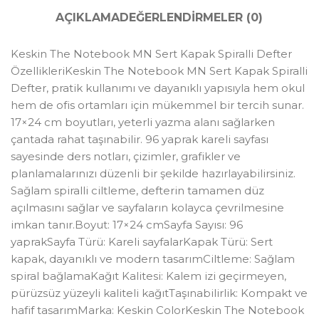
AÇIKLAMA
DEĞERLENDIRMELER (0)
Keskin The Notebook MN Sert Kapak Spiralli Defter
ÖzellikleriKeskin The Notebook MN Sert Kapak Spiralli
Defter, pratik kullanımı ve dayanıklı yapısıyla hem okul
hem de ofis ortamları için mükemmel bir tercih sunar.
17×24 cm boyutları, yeterli yazma alanı sağlarken
çantada rahat taşınabilir. 96 yaprak kareli sayfası
sayesinde ders notları, çizimler, grafikler ve
planlamalarınızı düzenli bir şekilde hazırlayabilirsiniz.
Sağlam spiralli ciltleme, defterin tamamen düz
açılmasını sağlar ve sayfaların kolayca çevrilmesine
imkan tanır.Boyut: 17×24 cmSayfa Sayısı: 96
yaprakSayfa Türü: Kareli sayfalarKapak Türü: Sert
kapak, dayanıklı ve modern tasarımCiltleme: Sağlam
spiral bağlamaKağıt Kalitesi: Kalem izi geçirmeyen,
pürüzsüz yüzeyli kaliteli kağıtTaşınabilirlik: Kompakt ve
hafif tasarımMarka: Keskin ColorKeskin The Notebook