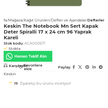
ayfa
Mağaza
Kağıt Ürünleri
Defter ve Ajandalar
Defterler
Keskin The Notebook Mn Sert Kapak
Deter Spiralli 17 x 24 cm 96 Yaprak
Kareli
Stok kodu:
ACA000671
Stokta
Hemen Teklif Alın
Favorilere
Karşılaştır
Paylaş:
ekle
Keskin
19
Ziyaretçi bu ürünü inceliyor!