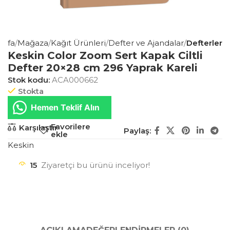
ayfa
Mağaza
Kağıt Ürünleri
Defter ve Ajandalar
Defterler
Keskin Color Zoom Sert Kapak Ciltli
Defter 20×28 cm 296 Yaprak Kareli
Stok kodu:
ACA000662
Stokta
Hemen Teklif Alın
Favorilere
Karşılaştır
Paylaş:
ekle
Keskin
15
Ziyaretçi bu ürünü inceliyor!