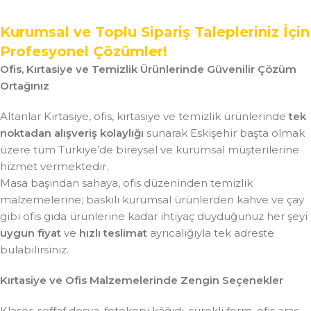
Kurumsal ve Toplu Sipariş Talepleriniz İçin
Profesyonel Çözümler!
Ofis, Kırtasiye ve Temizlik Ürünlerinde Güvenilir Çözüm
Ortağınız
Altanlar Kırtasiye, ofis, kırtasiye ve temizlik ürünlerinde
tek
noktadan alışveriş kolaylığı
sunarak Eskişehir başta olmak
üzere tüm Türkiye’de bireysel ve kurumsal müşterilerine
hizmet vermektedir.
Masa başından sahaya, ofis düzeninden temizlik
malzemelerine; baskılı kurumsal ürünlerden kahve ve çay
gibi ofis gıda ürünlerine kadar ihtiyaç duyduğunuz her şeyi
uygun fiyat
ve
hızlı teslimat
ayrıcalığıyla tek adreste
bulabilirsiniz.
Kırtasiye ve Ofis Malzemelerinde Zengin Seçenekler
Klasör, şeffaf dosya, fotokopi kâğıdı, sürekli form, ofis araç