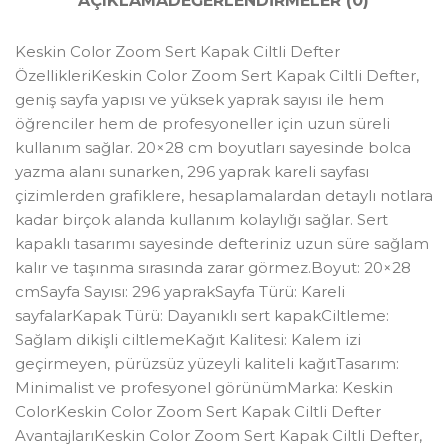
AÇIKLAMA
DEĞERLENDIRMELER (0)
Keskin Color Zoom Sert Kapak Ciltli Defter
ÖzellikleriKeskin Color Zoom Sert Kapak Ciltli Defter,
geniş sayfa yapısı ve yüksek yaprak sayısı ile hem
öğrenciler hem de profesyoneller için uzun süreli
kullanım sağlar. 20×28 cm boyutları sayesinde bolca
yazma alanı sunarken, 296 yaprak kareli sayfası
çizimlerden grafiklere, hesaplamalardan detaylı notlara
kadar birçok alanda kullanım kolaylığı sağlar. Sert
kapaklı tasarımı sayesinde defteriniz uzun süre sağlam
kalır ve taşınma sırasında zarar görmez.Boyut: 20×28
cmSayfa Sayısı: 296 yaprakSayfa Türü: Kareli
sayfalarKapak Türü: Dayanıklı sert kapakCiltleme:
Sağlam dikişli ciltlemeKağıt Kalitesi: Kalem izi
geçirmeyen, pürüzsüz yüzeyli kaliteli kağıtTasarım:
Minimalist ve profesyonel görünümMarka: Keskin
ColorKeskin Color Zoom Sert Kapak Ciltli Defter
AvantajlarıKeskin Color Zoom Sert Kapak Ciltli Defter,