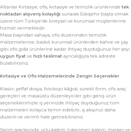
Altanlar Kırtasiye, ofis, kırtasiye ve temizlik ürünlerinde
tek
noktadan alışveriş kolaylığı
sunarak Eskişehir başta olmak
üzere tüm Türkiye’de bireysel ve kurumsal müşterilerine
hizmet vermektedir.
Masa başından sahaya, ofis düzeninden temizlik
malzemelerine; baskılı kurumsal ürünlerden kahve ve çay
gibi ofis gıda ürünlerine kadar ihtiyaç duyduğunuz her şeyi
uygun fiyat
ve
hızlı teslimat
ayrıcalığıyla tek adreste
bulabilirsiniz.
Kırtasiye ve Ofis Malzemelerinde Zengin Seçenekler
Klasör, şeffaf dosya, fotokopi kâğıdı, sürekli form, ofis araç
gereçleri ve masaüstü düzenleyiciler gibi geniş ürün
seçeneklerimizle iş yerinizde ihtiyaç duyduğunuz tüm
malzemeleri kolayca temin edebilir, iş akışınızı daha
düzenli ve verimli hale getirebilirsiniz.
Yazım araçlarında; uçlu kalem, tükenmez kalem, marker ve