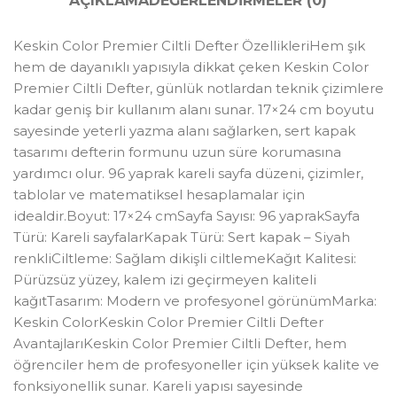
AÇIKLAMA
DEĞERLENDIRMELER (0)
Keskin Color Premier Ciltli Defter ÖzellikleriHem şık
hem de dayanıklı yapısıyla dikkat çeken Keskin Color
Premier Ciltli Defter, günlük notlardan teknik çizimlere
kadar geniş bir kullanım alanı sunar. 17×24 cm boyutu
sayesinde yeterli yazma alanı sağlarken, sert kapak
tasarımı defterin formunu uzun süre korumasına
yardımcı olur. 96 yaprak kareli sayfa düzeni, çizimler,
tablolar ve matematiksel hesaplamalar için
idealdir.Boyut: 17×24 cmSayfa Sayısı: 96 yaprakSayfa
Türü: Kareli sayfalarKapak Türü: Sert kapak – Siyah
renkliCiltleme: Sağlam dikişli ciltlemeKağıt Kalitesi:
Pürüzsüz yüzey, kalem izi geçirmeyen kaliteli
kağıtTasarım: Modern ve profesyonel görünümMarka:
Keskin ColorKeskin Color Premier Ciltli Defter
AvantajlarıKeskin Color Premier Ciltli Defter, hem
öğrenciler hem de profesyoneller için yüksek kalite ve
fonksiyonellik sunar. Kareli yapısı sayesinde