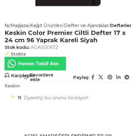
ayfa
Mağaza
Kağıt Ürünleri
Defter ve Ajandalar
Defterler
Keskin Color Premier Ciltli Defter 17 x
24 cm 96 Yaprak Kareli Siyah
Stok kodu:
ACA000672
Stokta
Hemen Teklif Alın
Favorilere
Karşılaştır
Paylaş:
ekle
Keskin
11
Ziyaretçi bu ürünü inceliyor!