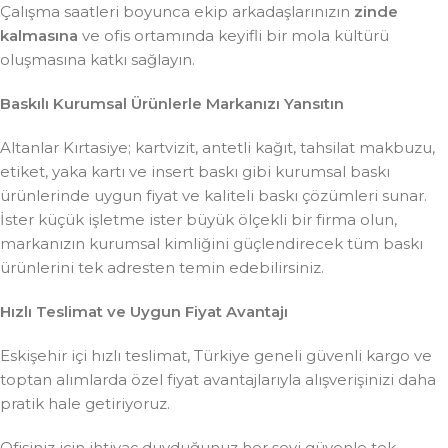
Çalışma saatleri boyunca ekip arkadaşlarınızın
zinde
kalmasına
ve ofis ortamında keyifli bir mola kültürü
oluşmasına katkı sağlayın.
Baskılı Kurumsal Ürünlerle Markanızı Yansıtın
Altanlar Kırtasiye; kartvizit, antetli kağıt, tahsilat makbuzu,
etiket, yaka kartı ve insert baskı gibi kurumsal baskı
ürünlerinde uygun fiyat ve kaliteli baskı çözümleri sunar.
İster küçük işletme ister büyük ölçekli bir firma olun,
markanızın kurumsal kimliğini güçlendirecek tüm baskı
ürünlerini tek adresten temin edebilirsiniz.
Hızlı Teslimat ve Uygun Fiyat Avantajı
Eskişehir içi hızlı teslimat, Türkiye geneli güvenli kargo ve
toptan alımlarda özel fiyat avantajlarıyla alışverişinizi daha
pratik hale getiriyoruz.
Ofisiniz için ihtiyaç duyduğunuz her şeyi güvenle tek