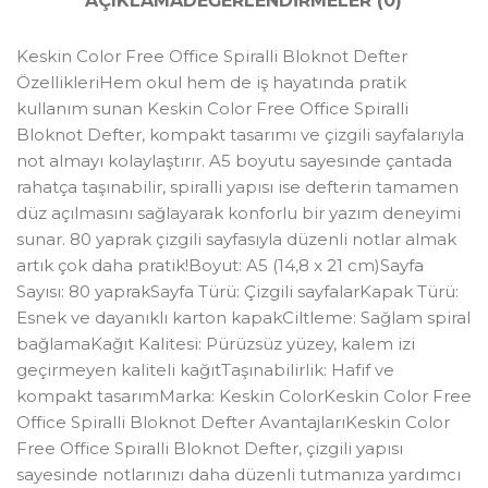
AÇIKLAMA
DEĞERLENDIRMELER (0)
Keskin Color Free Office Spiralli Bloknot Defter
ÖzellikleriHem okul hem de iş hayatında pratik
kullanım sunan Keskin Color Free Office Spiralli
Bloknot Defter, kompakt tasarımı ve çizgili sayfalarıyla
not almayı kolaylaştırır. A5 boyutu sayesinde çantada
rahatça taşınabilir, spiralli yapısı ise defterin tamamen
düz açılmasını sağlayarak konforlu bir yazım deneyimi
sunar. 80 yaprak çizgili sayfasıyla düzenli notlar almak
artık çok daha pratik!Boyut: A5 (14,8 x 21 cm)Sayfa
Sayısı: 80 yaprakSayfa Türü: Çizgili sayfalarKapak Türü:
Esnek ve dayanıklı karton kapakCiltleme: Sağlam spiral
bağlamaKağıt Kalitesi: Pürüzsüz yüzey, kalem izi
geçirmeyen kaliteli kağıtTaşınabilirlik: Hafif ve
kompakt tasarımMarka: Keskin ColorKeskin Color Free
Office Spiralli Bloknot Defter AvantajlarıKeskin Color
Free Office Spiralli Bloknot Defter, çizgili yapısı
sayesinde notlarınızı daha düzenli tutmanıza yardımcı