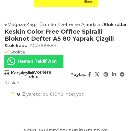
yfa
Mağaza
Kağıt Ürünleri
Defter ve Ajandalar
Bloknotlar
Keskin Color Free Office Spiralli
Bloknot Defter A5 80 Yaprak Çizgili
Stok kodu:
ACA000684
Stokta
Hemen Teklif Alın
Favorilere
Karşılaştır
Paylaş:
ekle
Keskin
8
Ziyaretçi bu ürünü inceliyor!