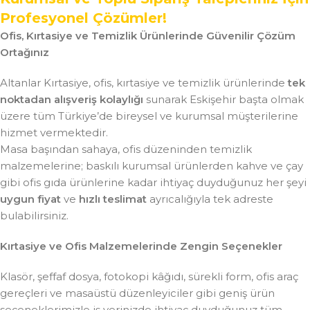
Profesyonel Çözümler!
Ofis, Kırtasiye ve Temizlik Ürünlerinde Güvenilir Çözüm
Ortağınız
Altanlar Kırtasiye, ofis, kırtasiye ve temizlik ürünlerinde
tek
noktadan alışveriş kolaylığı
sunarak Eskişehir başta olmak
üzere tüm Türkiye’de bireysel ve kurumsal müşterilerine
hizmet vermektedir.
Masa başından sahaya, ofis düzeninden temizlik
malzemelerine; baskılı kurumsal ürünlerden kahve ve çay
gibi ofis gıda ürünlerine kadar ihtiyaç duyduğunuz her şeyi
uygun fiyat
ve
hızlı teslimat
ayrıcalığıyla tek adreste
bulabilirsiniz.
Kırtasiye ve Ofis Malzemelerinde Zengin Seçenekler
Klasör, şeffaf dosya, fotokopi kâğıdı, sürekli form, ofis araç
gereçleri ve masaüstü düzenleyiciler gibi geniş ürün
seçeneklerimizle iş yerinizde ihtiyaç duyduğunuz tüm