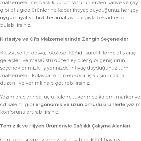
malzemelerine; baskılı kurumsal ürünlerden kahve ve çay
gibi ofis gıda ürünlerine kadar ihtiyaç duyduğunuz her şeyi
uygun fiyat
ve
hızlı teslimat
ayrıcalığıyla tek adreste
bulabilirsiniz.
Kırtasiye ve Ofis Malzemelerinde Zengin Seçenekler
Klasör, şeffaf dosya, fotokopi kâğıdı, sürekli form, ofis araç
gereçleri ve masaüstü düzenleyiciler gibi geniş ürün
seçeneklerimizle iş yerinizde ihtiyaç duyduğunuz tüm
malzemeleri kolayca temin edebilir, iş akışınızı daha
düzenli ve verimli hale getirebilirsiniz.
Yazım araçlarında; uçlu kalem, tükenmez kalem, marker ve
cd kalemi gibi
ergonomik ve uzun ömürlü ürünlerle
yazım
konforunu artırabilirsiniz.
Temizlik ve Hijyen Ürünleriyle Sağlıklı Çalışma Alanları
Çöp torbası, yüzey temizleyici, sabun, kâğıt havlu ve