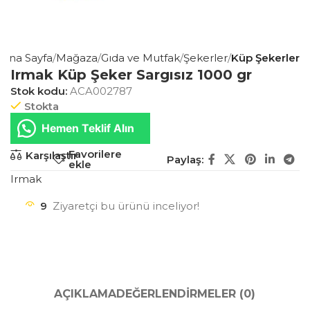
Ana Sayfa
Mağaza
Gıda ve Mutfak
Şekerler
Küp Şekerler
Irmak Küp Şeker Sargısız 1000 gr
Stok kodu:
ACA002787
Stokta
Hemen Teklif Alın
Favorilere
Karşılaştır
Paylaş:
ekle
Irmak
9
Ziyaretçi bu ürünü inceliyor!
AÇIKLAMA
DEĞERLENDIRMELER (0)