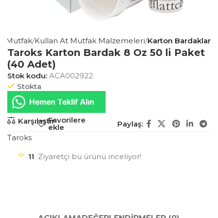
ve Mutfak
Kullan At Mutfak Malzemeleri
Karton Bardaklar
Taroks Karton Bardak 8 Oz 50 li Paket
(40 Adet)
Stok kodu:
ACA002922
Stokta
Hemen Teklif Alın
Favorilere
Karşılaştır
Paylaş:
ekle
Taroks
11
Ziyaretçi bu ürünü inceliyor!