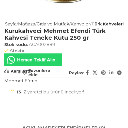
na Sayfa
Mağaza
Gıda ve Mutfak
Kahveler
Türk Kahveleri
Kurukahveci Mehmet Efendi Türk
Kahvesi Teneke Kutu 250 gr
Stok kodu:
ACA002889
Stokta
Hemen Teklif Alın
Favorilere
Karşılaştır
Paylaş:
ekle
Mehmet Efendi
13
Ziyaretçi bu ürünü inceliyor!