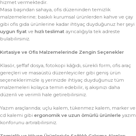
hizmet vermektedir.
Masa başından sahaya, ofis düzeninden temizlik
malzemelerine; baskılı kurumsal ürünlerden kahve ve çay
gibi ofis gıda ürünlerine kadar ihtiyaç duyduğunuz her şeyi
uygun fiyat
ve
hızlı teslimat
ayrıcalığıyla tek adreste
bulabilirsiniz.
Kırtasiye ve Ofis Malzemelerinde Zengin Seçenekler
Klasör, şeffaf dosya, fotokopi kâğıdı, sürekli form, ofis araç
gereçleri ve masaüstü düzenleyiciler gibi geniş ürün
seçeneklerimizle iş yerinizde ihtiyaç duyduğunuz tüm
malzemeleri kolayca temin edebilir, iş akışınızı daha
düzenli ve verimli hale getirebilirsiniz.
Yazım araçlarında; uçlu kalem, tükenmez kalem, marker ve
cd kalemi gibi
ergonomik ve uzun ömürlü ürünlerle
yazım
konforunu artırabilirsiniz.
Temizlik ve Hijyen Ürünleriyle Sağlıklı Çalışma Alanları