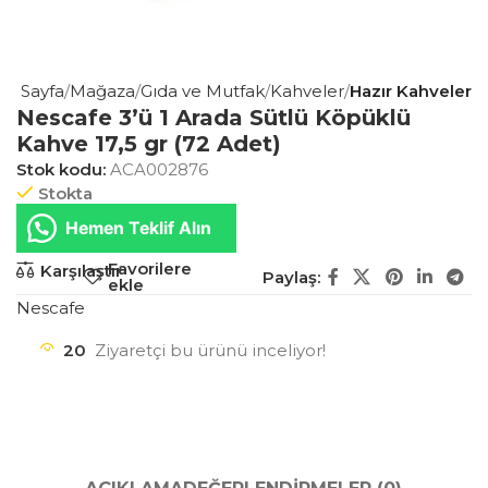
na Sayfa
Mağaza
Gıda ve Mutfak
Kahveler
Hazır Kahveler
Nescafe 3’ü 1 Arada Sütlü Köpüklü
Kahve 17,5 gr (72 Adet)
Stok kodu:
ACA002876
Stokta
Hemen Teklif Alın
Favorilere
Karşılaştır
Paylaş:
ekle
Nescafe
20
Ziyaretçi bu ürünü inceliyor!