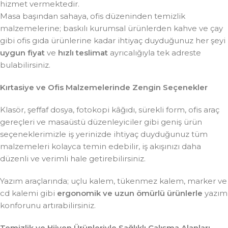
hizmet vermektedir.
Masa başından sahaya, ofis düzeninden temizlik
malzemelerine; baskılı kurumsal ürünlerden kahve ve çay
gibi ofis gıda ürünlerine kadar ihtiyaç duyduğunuz her şeyi
uygun fiyat
ve
hızlı teslimat
ayrıcalığıyla tek adreste
bulabilirsiniz.
Kırtasiye ve Ofis Malzemelerinde Zengin Seçenekler
Klasör, şeffaf dosya, fotokopi kâğıdı, sürekli form, ofis araç
gereçleri ve masaüstü düzenleyiciler gibi geniş ürün
seçeneklerimizle iş yerinizde ihtiyaç duyduğunuz tüm
malzemeleri kolayca temin edebilir, iş akışınızı daha
düzenli ve verimli hale getirebilirsiniz.
Yazım araçlarında; uçlu kalem, tükenmez kalem, marker ve
cd kalemi gibi
ergonomik ve uzun ömürlü ürünlerle
yazım
konforunu artırabilirsiniz.
Temizlik ve Hijyen Ürünleriyle Sağlıklı Çalışma Alanları