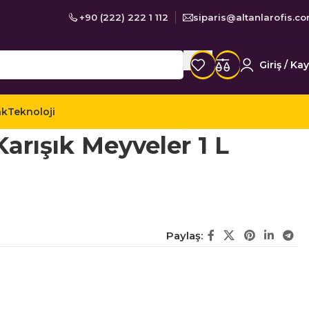
+90 (222) 222 1 112
siparis@altanlarofis.c
Giriş / Kay
ak
Teknoloji
yve Suları
Dimes Meyve Suyu Karışık Meyveler 1 L
rışık Meyveler 1 L
Paylaş: