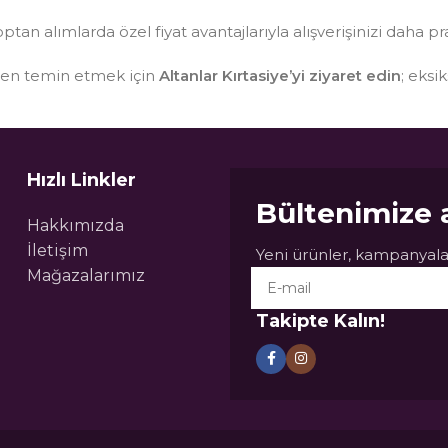
optan alımlarda özel fiyat avantajlarıyla alışverişinizi daha pr
sten temin etmek için
Altanlar Kırtasiye’yi ziyaret edin
; eksi
Hızlı Linkler
Bültenimize 
Hakkımızda
İletişim
Yeni ürünler, kampanyalar
Mağazalarımız
Takipte Kalın!