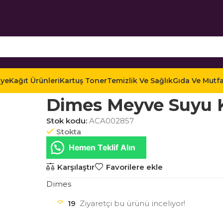
iye
Kağıt Ürünleri
Kartuş Toner
Temizlik Ve Sağlık
Gıda Ve Mutf
Ana Sayfa
Mağaza
Gıda ve Mutfak
İçecekler
Me
Dimes Meyve Suyu Ka
Stok kodu:
ACA002857
Stokta
Hemen Teklif Alın
Karşılaştır
Favorilere ekle
Dimes
19
Ziyaretçi bu ürünü inceliyor!