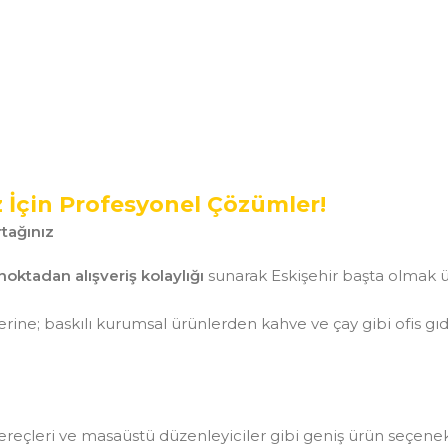
z İçin Profesyonel Çözümler!
tağınız
noktadan alışveriş kolaylığı
sunarak Eskişehir başta olmak ü
ine; baskılı kurumsal ürünlerden kahve ve çay gibi ofis gı
aç gereçleri ve masaüstü düzenleyiciler gibi geniş ürün seçen