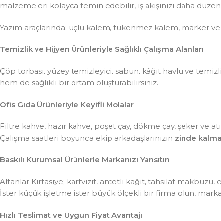
malzemeleri kolayca temin edebilir, iş akışınızı daha düzenli 
Yazım araçlarında; uçlu kalem, tükenmez kalem, marker ve
Temizlik ve Hijyen Ürünleriyle Sağlıklı Çalışma Alanları
Çöp torbası, yüzey temizleyici, sabun, kâğıt havlu ve temiz
hem de sağlıklı bir ortam oluşturabilirsiniz.
Ofis Gıda Ürünleriyle Keyifli Molalar
Filtre kahve, hazır kahve, poşet çay, dökme çay, şeker ve atış
Çalışma saatleri boyunca ekip arkadaşlarınızın
zinde kalma
Baskılı Kurumsal Ürünlerle Markanızı Yansıtın
Altanlar Kırtasiye; kartvizit, antetli kağıt, tahsilat makbuzu
İster küçük işletme ister büyük ölçekli bir firma olun, mar
Hızlı Teslimat ve Uygun Fiyat Avantajı