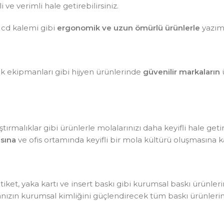
ve verimli hale getirebilirsiniz.
 cd kalemi gibi
ergonomik ve uzun ömürlü ürünlerle
yazım 
lik ekipmanları gibi hijyen ürünlerinde
güvenilir markaların
ü
tırmalıklar gibi ürünlerle molalarınızı daha keyifli hale getir
sına
ve ofis ortamında keyifli bir mola kültürü oluşmasına ka
, etiket, yaka kartı ve insert baskı gibi kurumsal baskı ürünle
kanızın kurumsal kimliğini güçlendirecek tüm baskı ürünlerin