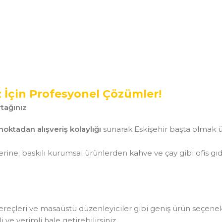
z İçin Profesyonel Çözümler!
tağınız
noktadan alışveriş kolaylığı
sunarak Eskişehir başta olmak ü
ine; baskılı kurumsal ürünlerden kahve ve çay gibi ofis gı
aç gereçleri ve masaüstü düzenleyiciler gibi geniş ürün seçen
ve verimli hale getirebilirsiniz.