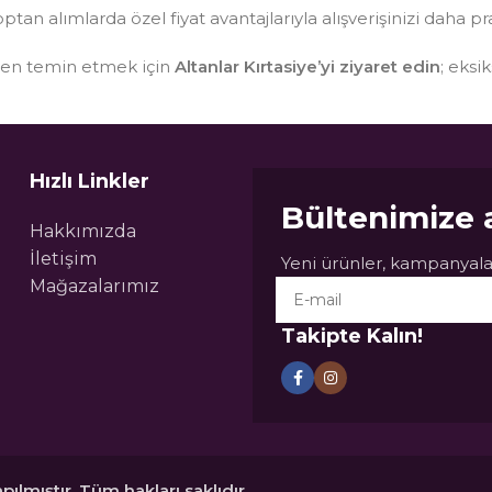
optan alımlarda özel fiyat avantajlarıyla alışverişinizi daha pr
sten temin etmek için
Altanlar Kırtasiye’yi ziyaret edin
; eksi
Hızlı Linkler
Bültenimize 
Hakkımızda
İletişim
Yeni ürünler, kampanyalar
Mağazalarımız
Takipte Kalın!
pılmıştır. Tüm hakları saklıdır.