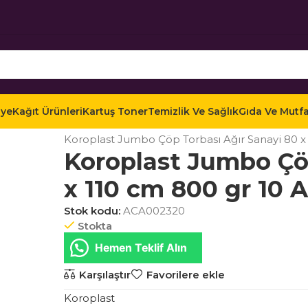
iye
Kağıt Ürünleri
Kartuş Toner
Temizlik Ve Sağlık
Gıda Ve Mutf
Ana Sayfa
Mağaza
Temizlik ve Sağlık
Tuvalet v
Koroplast Jumbo Çöp Torbası Ağır Sanayi 80 x
Koroplast Jumbo Çöp
x 110 cm 800 gr 10 
Stok kodu:
ACA002320
Stokta
Hemen Teklif Alın
Karşılaştır
Favorilere ekle
Koroplast