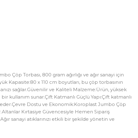
bo Çöp Torbası, 800 gram ağırlığı ve ağır sanayi için
üyük Kapasite:80 x 110 cm boyutları, bu çöp torbasının
manızı sağlar.Güvenilir ve Kaliteli Malzeme:Ürün, yüksek
lü bir kullanım sunar.Çift Katmanlı Güçlü Yapı:Çift katmanlı
hafaza eder.Çevre Dostu ve Ekonomik:Koroplast Jumbo Çöp
r.Altanlar Kırtasiye Güvencesiyle Hemen Sipariş
r sanayi atıklarınızı etkili bir şekilde yönetin ve