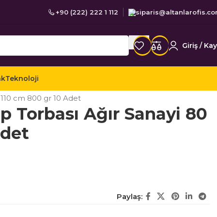
+90 (222) 222 1 112
siparis@altanlarofis.c
Giriş / Kay
ak
Teknoloji
e Banyo Temizliği
Çöp Torbaları
 110 cm 800 gr 10 Adet
 Torbası Ağır Sanayi 80
Adet
Paylaş: