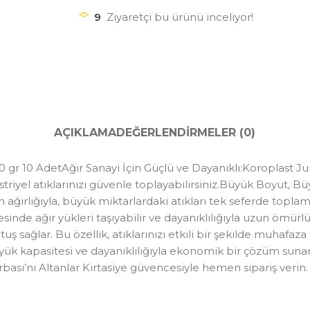
9
Ziyaretçi bu ürünü inceliyor!
AÇIKLAMA
DEĞERLENDIRMELER (0)
gr 10 AdetAğır Sanayi İçin Güçlü ve Dayanıklı:Koroplast Jum
striyel atıklarınızı güvenle toplayabilirsiniz.Büyük Boyut, B
 ağırlığıyla, büyük miktarlardaki atıkları tek seferde topla
yesinde ağır yükleri taşıyabilir ve dayanıklılığıyla uzun ömür
tutuş sağlar. Bu özellik, atıklarınızı etkili bir şekilde mu
üyük kapasitesi ve dayanıklılığıyla ekonomik bir çözüm suna
ı’nı Altanlar Kırtasiye güvencesiyle hemen sipariş verin. Ağı