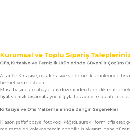
Kurumsal ve Toplu Sipariş Taleplerini
Ofis, Kırtasiye ve Temizlik Ürünlerinde Güvenilir Çözüm Or
Altanlar Kırtasiye, ofis, kırtasiye ve temizlik ürünlerinde
tek 
hizmet vermektedir.
Masa başından sahaya, ofis düzeninden temizlik malzemeler
fiyat
ve
hızlı teslimat
ayrıcalığıyla tek adreste bulabilirsiniz.
Kırtasiye ve Ofis Malzemelerinde Zengin Seçenekler
Klasör, şeffaf dosya, fotokopi kâğıdı, sürekli form, ofis ar
malzemeleri kolayca temin edebilir, iş akışınızı daha düzenli 