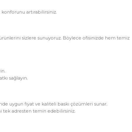
konforunu artırabilirsiniz.
rünlerini sizlere sunuyoruz. Böylece ofisinizde hem temiz
in.
tkı sağlayın.
rinde uygun fiyat ve kaliteli baskı çözümleri sunar.
i tek adresten temin edebilirsiniz.