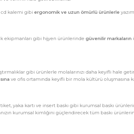
 cd kalemi gibi
ergonomik ve uzun ömürlü ürünlerle
yazım 
lik ekipmanları gibi hijyen ürünlerinde
güvenilir markaların
ü
tırmalıklar gibi ürünlerle molalarınızı daha keyifli hale getir
sına
ve ofis ortamında keyifli bir mola kültürü oluşmasına ka
, etiket, yaka kartı ve insert baskı gibi kurumsal baskı ürünle
kanızın kurumsal kimliğini güçlendirecek tüm baskı ürünlerin