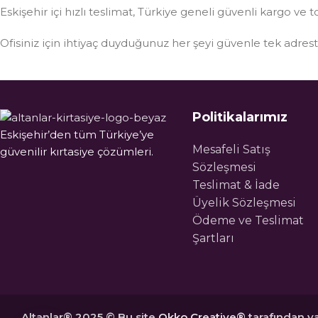
Eskişehir içi hızlı teslimat, Türkiye geneli güvenli kargo ve t
Ofisiniz için ihtiyaç duyduğunuz her şeyi güvenle tek adre
Politikalarımız
Eskişehir’den tüm Türkiye’ye
Mesafeli Satış
güvenilir kırtasiye çözümleri.
Sözleşmesi
Teslimat & İade
Üyelik Sözleşmesi
Ödeme ve Teslimat
Şartları
Altanlar® 2025 © Bu site
Okko Creative®
tarafından ya