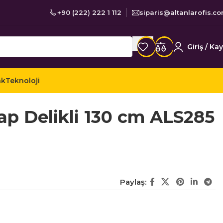
+90 (222) 222 1 112
siparis@altanlarofis.c
Giriş / Kay
ak
Teknoloji
zlik Ürünleri
Temizlik Mopları ve Aparatları
p Delikli 130 cm ALS285
Paylaş: