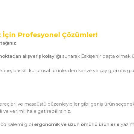
z İçin Profesyonel Çözümler!
tağınız
noktadan alışveriş kolaylığı
sunarak Eskişehir başta olmak ü
ine; baskılı kurumsal ürünlerden kahve ve çay gibi ofis gı
aç gereçleri ve masaüstü düzenleyiciler gibi geniş ürün seçen
ve verimli hale getirebilirsiniz.
 cd kalemi gibi
ergonomik ve uzun ömürlü ürünlerle
yazım 