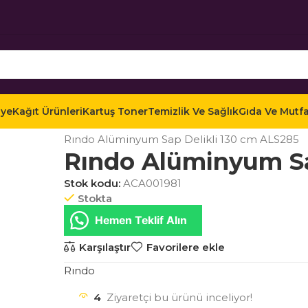
iye
Kağıt Ürünleri
Kartuş Toner
Temizlik Ve Sağlık
Gıda Ve Mutf
Ana Sayfa
Mağaza
Temizlik ve Sağlık
Ofis Temi
Rındo Alüminyum Sap Delikli 130 cm ALS285
Rındo Alüminyum Sa
Stok kodu:
ACA001981
Stokta
Hemen Teklif Alın
Karşılaştır
Favorilere ekle
Rındo
4
Ziyaretçi bu ürünü inceliyor!