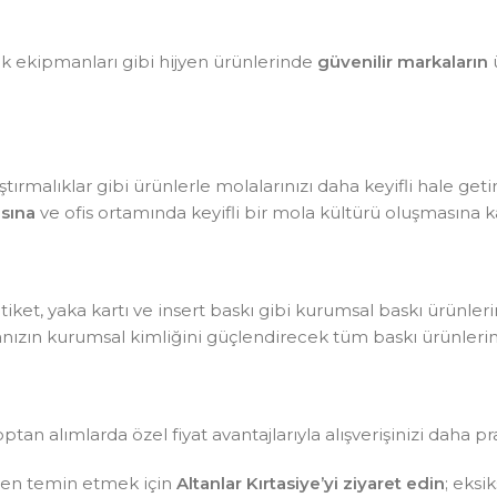
lik ekipmanları gibi hijyen ürünlerinde
güvenilir markaların
ü
tırmalıklar gibi ürünlerle molalarınızı daha keyifli hale getir
sına
ve ofis ortamında keyifli bir mola kültürü oluşmasına ka
, etiket, yaka kartı ve insert baskı gibi kurumsal baskı ürünle
kanızın kurumsal kimliğini güçlendirecek tüm baskı ürünlerin
optan alımlarda özel fiyat avantajlarıyla alışverişinizi daha pr
sten temin etmek için
Altanlar Kırtasiye’yi ziyaret edin
; eksi