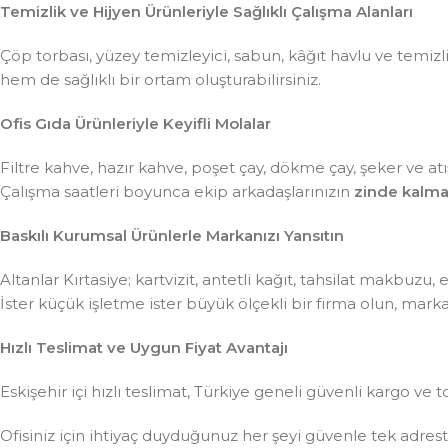
Temizlik ve Hijyen Ürünleriyle Sağlıklı Çalışma Alanları
Çöp torbası, yüzey temizleyici, sabun, kâğıt havlu ve temiz
hem de sağlıklı bir ortam oluşturabilirsiniz.
Ofis Gıda Ürünleriyle Keyifli Molalar
Filtre kahve, hazır kahve, poşet çay, dökme çay, şeker ve atış
Çalışma saatleri boyunca ekip arkadaşlarınızın
zinde kalma
Baskılı Kurumsal Ürünlerle Markanızı Yansıtın
Altanlar Kırtasiye; kartvizit, antetli kağıt, tahsilat makbuzu
İster küçük işletme ister büyük ölçekli bir firma olun, mar
Hızlı Teslimat ve Uygun Fiyat Avantajı
Eskişehir içi hızlı teslimat, Türkiye geneli güvenli kargo ve t
Ofisiniz için ihtiyaç duyduğunuz her şeyi güvenle tek adre