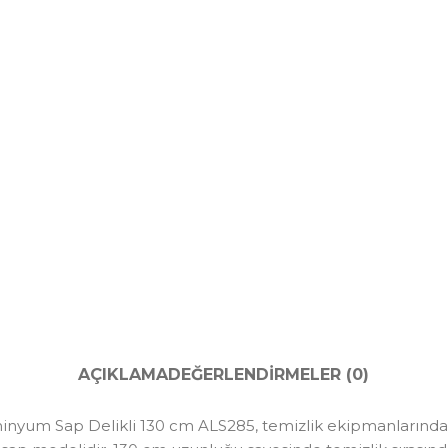
AÇIKLAMA
DEĞERLENDIRMELER (0)
yum Sap Delikli 130 cm ALS285, temizlik ekipmanlarında m