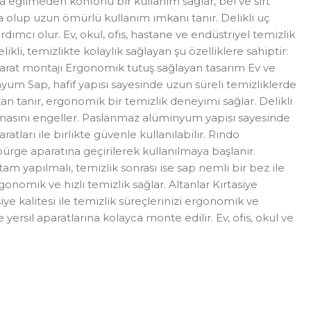
 eğilmeden konforlu bir kullanım sağlar, bel ve sırt
 olup uzun ömürlü kullanım imkanı tanır. Delikli uç
ımcı olur. Ev, okul, ofis, hastane ve endüstriyel temizlik
i, temizlikte kolaylık sağlayan şu özelliklere sahiptir:
arat montajı Ergonomik tutuş sağlayan tasarım Ev ve
um Sap, hafif yapısı sayesinde uzun süreli temizliklerde
 tanır, ergonomik bir temizlik deneyimi sağlar. Delikli
aymasını engeller. Paslanmaz alüminyum yapısı sayesinde
atları ile birlikte güvenle kullanılabilir. Rındo
ürge aparatına geçirilerek kullanılmaya başlanır.
m yapılmalı, temizlik sonrası ise sap nemli bir bez ile
gonomik ve hızlı temizlik sağlar. Altanlar Kırtasiye
 kalitesi ile temizlik süreçlerinizi ergonomik ve
ersil aparatlarına kolayca monte edilir. Ev, ofis, okul ve