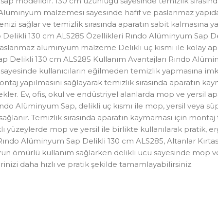
sap modelidir. 130 cm uzunluğu sayesinde temizlik sırasında
r. Alüminyum malzemesi sayesinde hafif ve paslanmaz yapıda
zi sağlar ve temizlik sırasında aparatın sabit kalmasına yard
Delikli 130 cm ALS285 Özellikleri Rındo Alüminyum Sap Delikl
paslanmaz alüminyum malzeme Delikli uç kısmı ile kolay ap
p Delikli 130 cm ALS285 Kullanım Avantajları Rındo Alüminy
sayesinde kullanıcıların eğilmeden temizlik yapmasına imkan
montaj yapılmasını sağlayarak temizlik sırasında aparatın k
er. Ev, ofis, okul ve endüstriyel alanlarda mop ve yersil apar
do Alüminyum Sap, delikli uç kısmı ile mop, yersil veya süp
lanır. Temizlik sırasında aparatın kaymaması için montaj ta
 yüzeylerde mop ve yersil ile birlikte kullanılarak pratik, er
ndo Alüminyum Sap Delikli 130 cm ALS285, Altanlar Kırtasiye
uzun ömürlü kullanım sağlarken delikli ucu sayesinde mop ve y
rinizi daha hızlı ve pratik şekilde tamamlayabilirsiniz.