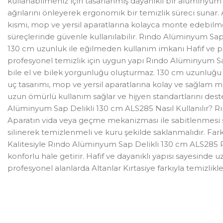
kullanabilmeniz için tasarlanmış dayanıklı bir alüminyum 
ağrılarını önleyerek ergonomik bir temizlik süreci suna
kısmı, mop ve yersil aparatlarına kolayca monte edebilmeni
süreçlerinde güvenle kullanılabilir. Rındo Alüminyum Sap 
130 cm uzunluk ile eğilmeden kullanım imkanı Hafif ve 
profesyonel temizlik için uygun yapı Rındo Alüminyum Sa
bile el ve bilek yorgunluğu oluşturmaz. 130 cm uzunluğu 
uç tasarımı, mop ve yersil aparatlarına kolay ve sağlam 
uzun ömürlü kullanım sağlar ve hijyen standartlarını destekl
Alüminyum Sap Delikli 130 cm ALS285 Nasıl Kullanılır? Rın
Aparatın vida veya geçme mekanizması ile sabitlenmesi sağ
silinerek temizlenmeli ve kuru şekilde saklanmalıdır. Farklı
Kalitesiyle Rındo Alüminyum Sap Delikli 130 cm ALS285 Rı
konforlu hale getirir. Hafif ve dayanıklı yapısı sayesinde 
profesyonel alanlarda Altanlar Kırtasiye farkıyla temizlikle