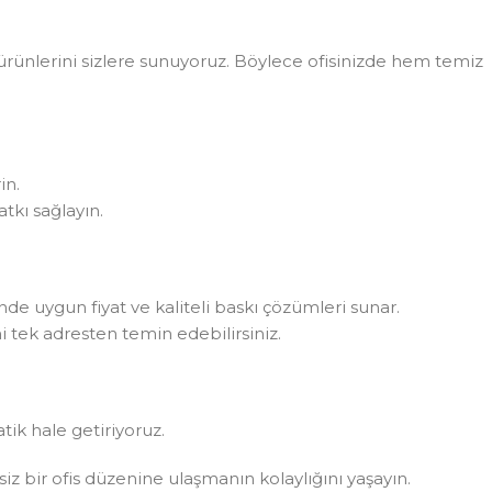
rünlerini sizlere sunuyoruz. Böylece ofisinizde hem temiz
in.
tkı sağlayın.
rinde uygun fiyat ve kaliteli baskı çözümleri sunar.
i tek adresten temin edebilirsiniz.
atik hale getiriyoruz.
ksiz bir ofis düzenine ulaşmanın kolaylığını yaşayın.