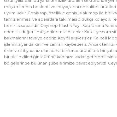
Uzun yıllardan bu yana temizlik ürünleri sektöründe yer 
müşterilerinin beklenti ve ihtiyaçlarını en kaliteli ürünler
uyumludur. Geniş sap, özellikle geniş, ıslak mop ile birlikt
temizlenmesi ve aparatlara takılması oldukça kolaydır. Te
temizlik sopasıdır. Ceymop Plastik Yaylı Sap Ürünü Yanın
eden siz değerli müşterilerimizi Altanlar Kırtasiye.com si
bakmalarını tavsiye ederiz. Keyifli alışverişler! Kalitel
işlerimiz yarıda kalır ve zaman kaybederiz. Ancak temizlik
ürün ve ihtiyacınız olan daha binlerce ürünü tek bir çatı 
bir tık ile dilediğiniz ürünü kapınıza kadar getirtebilirs
bölgelerinde bulunan şubelerimize davet ediyoruz! Cey