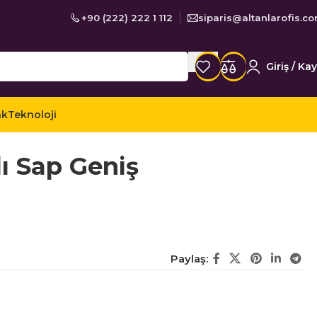
+90 (222) 222 1 112
siparis@altanlarofis.c
Giriş / Kay
ak
Teknoloji
zlik Ürünleri
Temizlik Mopları ve Aparatları
ı Sap Geniş
Paylaş: