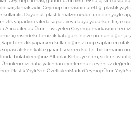
alan Ceymop firması, günümüzün ileri teknolojisini takip ed
i ile karşılamaktadır. Ceymop firmasının ürettiği plastik yaylı
e kullanılır. Dayanıklı plastik malzemeden üretilen yaylı sap,
mizlik yaparken vileda sopası veya boya yaparken fırça sopa
da Alınabilecek Ürün Tavsiyeleri Ceymop markasının temizlik
temiz içerisindeki Temizlik kategorisine ve ürünün diğer çeş
i Mop Sapı Temizlik yaparken kullandığımız mop sapları en uf
 sopası alırken kalite garantisi veren kaliteli bir firmanın
altında bulabileceğiniz Altanlar Kırtasiye.com, sizlere avan
iniz. Ürünlerimizi daha yakından incelemek isteyen siz değer
mop Plastik Yaylı Sap ÖzellikleriMarka:CeymopÜrün:Yaylı