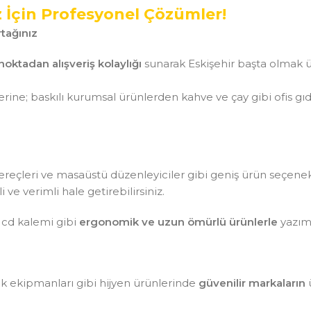
z İçin Profesyonel Çözümler!
tağınız
noktadan alışveriş kolaylığı
sunarak Eskişehir başta olmak ü
ine; baskılı kurumsal ürünlerden kahve ve çay gibi ofis gı
aç gereçleri ve masaüstü düzenleyiciler gibi geniş ürün seçen
ve verimli hale getirebilirsiniz.
 cd kalemi gibi
ergonomik ve uzun ömürlü ürünlerle
yazım 
lik ekipmanları gibi hijyen ürünlerinde
güvenilir markaların
ü