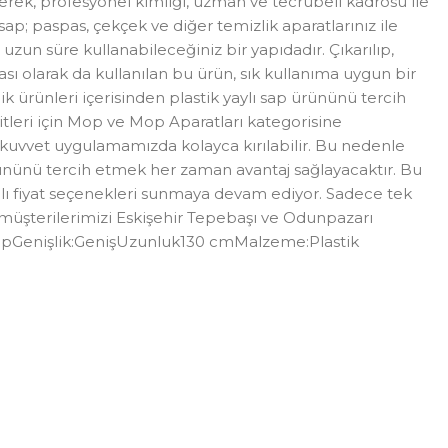
erek, profesyonel kimliği, uzman ve tecrübeli kadrosu ile
 sap; paspas, çekçek ve diğer temizlik aparatlarınız ile
 uzun süre kullanabileceğiniz bir yapıdadır. Çıkarılıp,
sı olarak da kullanılan bu ürün, sık kullanıma uygun bir
 ürünleri içerisinden plastik yaylı sap ürününü tercih
itleri için Mop ve Mop Aparatları kategorisine
ak kuvvet uygulamamızda kolayca kırılabilir. Bu nedenle
 ürününü tercih etmek her zaman avantaj sağlayacaktır. Bu
tajlı fiyat seçenekleri sunmaya devam ediyor. Sadece tek
li müşterilerimizi Eskişehir Tepebaşı ve Odunpazarı
 SapGenişlik:GenişUzunluk130 cmMalzeme:Plastik