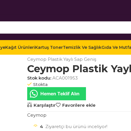
iye
Kağıt Ürünleri
Kartuş Toner
Temizlik Ve Sağlık
Gıda Ve Mutf
Ana Sayfa
Mağaza
Temizlik ve Sağlık
Ofis Temi
Ceymop Plastik Yaylı Sap Geniş
Ceymop Plastik Yayl
Stok kodu:
ACA001953
Stokta
Hemen Teklif Alın
Karşılaştır
Favorilere ekle
Ceymop
4
Ziyaretçi bu ürünü inceliyor!