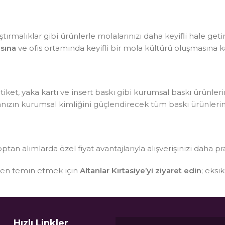
tırmalıklar gibi ürünlerle molalarınızı daha keyifli hale getir
sına
ve ofis ortamında keyifli bir mola kültürü oluşmasına ka
, etiket, yaka kartı ve insert baskı gibi kurumsal baskı ürünle
kanızın kurumsal kimliğini güçlendirecek tüm baskı ürünlerin
optan alımlarda özel fiyat avantajlarıyla alışverişinizi daha pr
sten temin etmek için
Altanlar Kırtasiye’yi ziyaret edin
; eksi
Hızlı Linkler