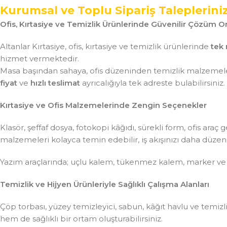
Kurumsal ve Toplu Sipariş Taleplerini
Ofis, Kırtasiye ve Temizlik Ürünlerinde Güvenilir Çözüm Or
Altanlar Kırtasiye, ofis, kırtasiye ve temizlik ürünlerinde
tek 
hizmet vermektedir.
Masa başından sahaya, ofis düzeninden temizlik malzemeler
fiyat
ve
hızlı teslimat
ayrıcalığıyla tek adreste bulabilirsiniz.
Kırtasiye ve Ofis Malzemelerinde Zengin Seçenekler
Klasör, şeffaf dosya, fotokopi kâğıdı, sürekli form, ofis ar
malzemeleri kolayca temin edebilir, iş akışınızı daha düzenli 
Yazım araçlarında; uçlu kalem, tükenmez kalem, marker ve
Temizlik ve Hijyen Ürünleriyle Sağlıklı Çalışma Alanları
Çöp torbası, yüzey temizleyici, sabun, kâğıt havlu ve temiz
hem de sağlıklı bir ortam oluşturabilirsiniz.