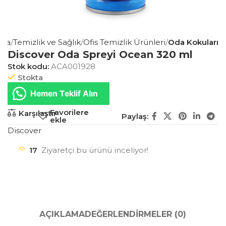
aza
Temizlik ve Sağlık
Ofis Temizlik Ürünleri
Oda Kokuları
Discover Oda Spreyi Ocean 320 ml
Stok kodu:
ACA001928
Stokta
Hemen Teklif Alın
Favorilere
Karşılaştır
Paylaş:
ekle
Discover
17
Ziyaretçi bu ürünü inceliyor!
AÇIKLAMA
DEĞERLENDIRMELER (0)