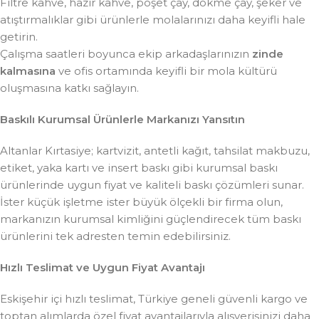
Filtre kahve, hazır kahve, poşet çay, dökme çay, şeker ve
atıştırmalıklar gibi ürünlerle molalarınızı daha keyifli hale
getirin.
Çalışma saatleri boyunca ekip arkadaşlarınızın
zinde
kalmasına
ve ofis ortamında keyifli bir mola kültürü
oluşmasına katkı sağlayın.
Baskılı Kurumsal Ürünlerle Markanızı Yansıtın
Altanlar Kırtasiye; kartvizit, antetli kağıt, tahsilat makbuzu,
etiket, yaka kartı ve insert baskı gibi kurumsal baskı
ürünlerinde uygun fiyat ve kaliteli baskı çözümleri sunar.
İster küçük işletme ister büyük ölçekli bir firma olun,
markanızın kurumsal kimliğini güçlendirecek tüm baskı
ürünlerini tek adresten temin edebilirsiniz.
Hızlı Teslimat ve Uygun Fiyat Avantajı
Eskişehir içi hızlı teslimat, Türkiye geneli güvenli kargo ve
toptan alımlarda özel fiyat avantajlarıyla alışverişinizi daha