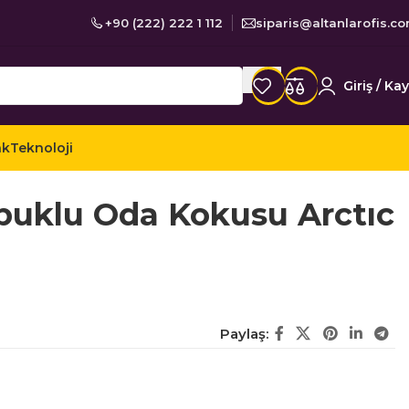
+90 (222) 222 1 112
siparis@altanlarofis.c
Giriş / Kay
ak
Teknoloji
zlik Ürünleri
Oda Kokuları
uklu Oda Kokusu Arctıc
Paylaş: