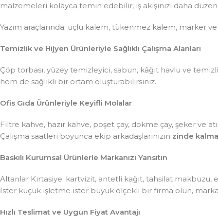
malzemeleri kolayca temin edebilir, iş akışınızı daha düzenli 
Yazım araçlarında; uçlu kalem, tükenmez kalem, marker ve
Temizlik ve Hijyen Ürünleriyle Sağlıklı Çalışma Alanları
Çöp torbası, yüzey temizleyici, sabun, kâğıt havlu ve temiz
hem de sağlıklı bir ortam oluşturabilirsiniz.
Ofis Gıda Ürünleriyle Keyifli Molalar
Filtre kahve, hazır kahve, poşet çay, dökme çay, şeker ve atış
Çalışma saatleri boyunca ekip arkadaşlarınızın
zinde kalma
Baskılı Kurumsal Ürünlerle Markanızı Yansıtın
Altanlar Kırtasiye; kartvizit, antetli kağıt, tahsilat makbuzu
İster küçük işletme ister büyük ölçekli bir firma olun, mar
Hızlı Teslimat ve Uygun Fiyat Avantajı