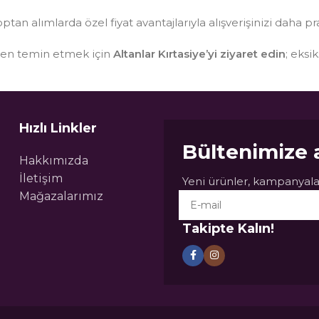
optan alımlarda özel fiyat avantajlarıyla alışverişinizi daha pr
sten temin etmek için
Altanlar Kırtasiye’yi ziyaret edin
; eksi
Hızlı Linkler
Bültenimize 
Hakkımızda
İletişim
Yeni ürünler, kampanyalar
Mağazalarımız
Takipte Kalın!