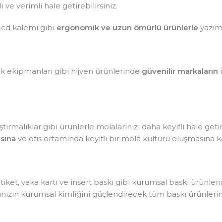
ve verimli hale getirebilirsiniz.
 cd kalemi gibi
ergonomik ve uzun ömürlü ürünlerle
yazım 
lik ekipmanları gibi hijyen ürünlerinde
güvenilir markaların
ü
tırmalıklar gibi ürünlerle molalarınızı daha keyifli hale getir
sına
ve ofis ortamında keyifli bir mola kültürü oluşmasına ka
, etiket, yaka kartı ve insert baskı gibi kurumsal baskı ürünle
kanızın kurumsal kimliğini güçlendirecek tüm baskı ürünlerin