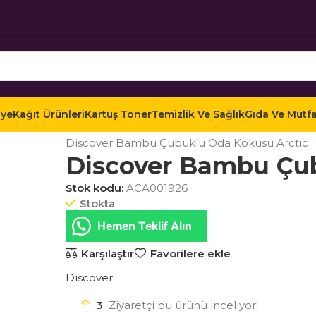
iye
Kağıt Ürünleri
Kartuş Toner
Temizlik Ve Sağlık
Gıda Ve Mutf
Ana Sayfa
Mağaza
Temizlik ve Sağlık
Ofis Temi
Discover Bambu Çubuklu Oda Kokusu Arctıc
Discover Bambu Çub
Stok kodu:
ACA001926
Stokta
Hemen Teklif Alın
Karşılaştır
Favorilere ekle
Discover
3
Ziyaretçi bu ürünü inceliyor!