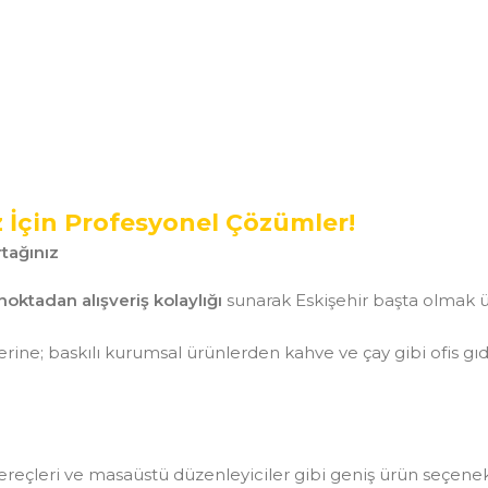
z İçin Profesyonel Çözümler!
tağınız
noktadan alışveriş kolaylığı
sunarak Eskişehir başta olmak ü
ine; baskılı kurumsal ürünlerden kahve ve çay gibi ofis gı
aç gereçleri ve masaüstü düzenleyiciler gibi geniş ürün seçen