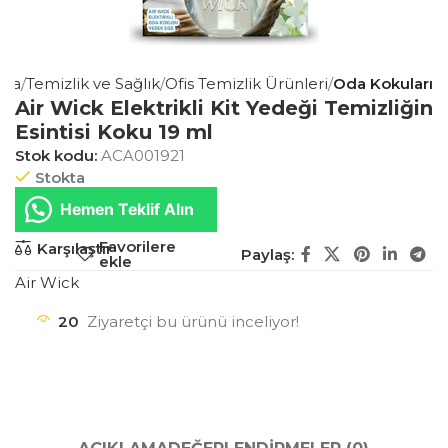
aza
Temizlik ve Sağlık
Ofis Temizlik Ürünleri
Oda Kokuları
Air Wick Elektrikli Kit Yedeği Temizliğin
Esintisi Koku 19 ml
Stok kodu:
ACA001921
Stokta
Hemen Teklif Alın
Favorilere
Karşılaştır
Paylaş:
ekle
Air Wick
20
Ziyaretçi bu ürünü inceliyor!