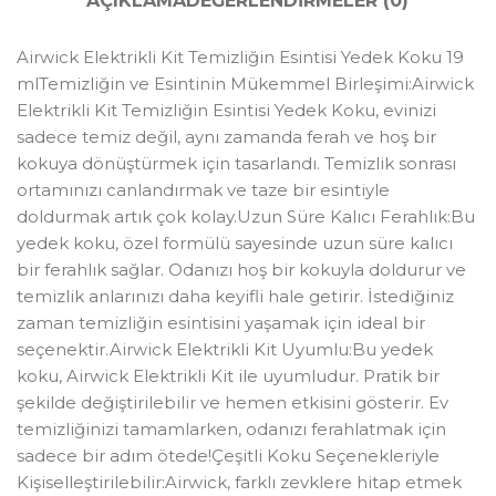
AÇIKLAMA
DEĞERLENDIRMELER (0)
Airwick Elektrikli Kit Temizliğin Esintisi Yedek Koku 19
mlTemizliğin ve Esintinin Mükemmel Birleşimi:Airwick
Elektrikli Kit Temizliğin Esintisi Yedek Koku, evinizi
sadece temiz değil, aynı zamanda ferah ve hoş bir
kokuya dönüştürmek için tasarlandı. Temizlik sonrası
ortamınızı canlandırmak ve taze bir esintiyle
doldurmak artık çok kolay.Uzun Süre Kalıcı Ferahlık:Bu
yedek koku, özel formülü sayesinde uzun süre kalıcı
bir ferahlık sağlar. Odanızı hoş bir kokuyla doldurur ve
temizlik anlarınızı daha keyifli hale getirir. İstediğiniz
zaman temizliğin esintisini yaşamak için ideal bir
seçenektir.Airwick Elektrikli Kit Uyumlu:Bu yedek
koku, Airwick Elektrikli Kit ile uyumludur. Pratik bir
şekilde değiştirilebilir ve hemen etkisini gösterir. Ev
temizliğinizi tamamlarken, odanızı ferahlatmak için
sadece bir adım ötede!Çeşitli Koku Seçenekleriyle
Kişiselleştirilebilir:Airwick, farklı zevklere hitap etmek