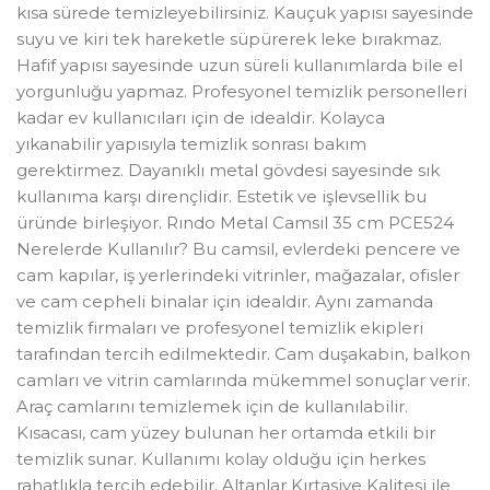
kısa sürede temizleyebilirsiniz. Kauçuk yapısı sayesinde
suyu ve kiri tek hareketle süpürerek leke bırakmaz.
Hafif yapısı sayesinde uzun süreli kullanımlarda bile el
yorgunluğu yapmaz. Profesyonel temizlik personelleri
kadar ev kullanıcıları için de idealdir. Kolayca
yıkanabilir yapısıyla temizlik sonrası bakım
gerektirmez. Dayanıklı metal gövdesi sayesinde sık
kullanıma karşı dirençlidir. Estetik ve işlevsellik bu
üründe birleşiyor. Rındo Metal Camsil 35 cm PCE524
Nerelerde Kullanılır? Bu camsil, evlerdeki pencere ve
cam kapılar, iş yerlerindeki vitrinler, mağazalar, ofisler
ve cam cepheli binalar için idealdir. Aynı zamanda
temizlik firmaları ve profesyonel temizlik ekipleri
tarafından tercih edilmektedir. Cam duşakabin, balkon
camları ve vitrin camlarında mükemmel sonuçlar verir.
Araç camlarını temizlemek için de kullanılabilir.
Kısacası, cam yüzey bulunan her ortamda etkili bir
temizlik sunar. Kullanımı kolay olduğu için herkes
rahatlıkla tercih edebilir. Altanlar Kırtasiye Kalitesi ile