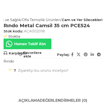
ik ve Sağlık
Ofis Temizlik Ürünleri
Cam ve Yer Silecekleri
Rındo Metal Camsil 35 cm PCE524
Stok kodu:
ACA002018
Stokta
Hemen Teklif Alın
Favorilere
Karşılaştır
Paylaş:
ekle
Rındo
7
Ziyaretçi bu ürünü inceliyor!
AÇIKLAMA
DEĞERLENDIRMELER (0)