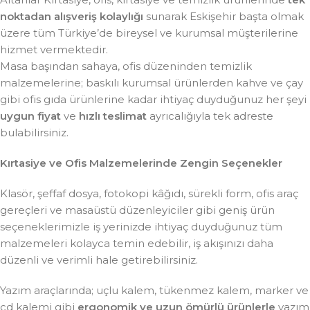
noktadan alışveriş kolaylığı
sunarak Eskişehir başta olmak
üzere tüm Türkiye’de bireysel ve kurumsal müşterilerine
hizmet vermektedir.
Masa başından sahaya, ofis düzeninden temizlik
malzemelerine; baskılı kurumsal ürünlerden kahve ve çay
gibi ofis gıda ürünlerine kadar ihtiyaç duyduğunuz her şeyi
uygun fiyat
ve
hızlı teslimat
ayrıcalığıyla tek adreste
bulabilirsiniz.
Kırtasiye ve Ofis Malzemelerinde Zengin Seçenekler
Klasör, şeffaf dosya, fotokopi kâğıdı, sürekli form, ofis araç
gereçleri ve masaüstü düzenleyiciler gibi geniş ürün
seçeneklerimizle iş yerinizde ihtiyaç duyduğunuz tüm
malzemeleri kolayca temin edebilir, iş akışınızı daha
düzenli ve verimli hale getirebilirsiniz.
Yazım araçlarında; uçlu kalem, tükenmez kalem, marker ve
cd kalemi gibi
ergonomik ve uzun ömürlü ürünlerle
yazım