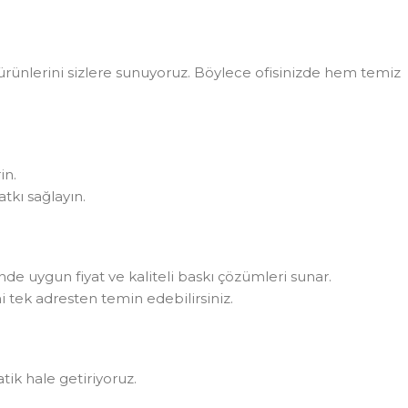
rünlerini sizlere sunuyoruz. Böylece ofisinizde hem temiz
in.
tkı sağlayın.
rinde uygun fiyat ve kaliteli baskı çözümleri sunar.
i tek adresten temin edebilirsiniz.
atik hale getiriyoruz.