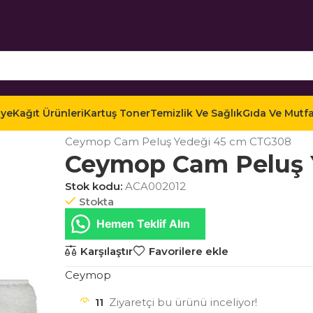
iye
Kağıt Ürünleri
Kartuş Toner
Temizlik Ve Sağlık
Gıda Ve Mutf
Ana Sayfa
Mağaza
Temizlik ve Sağlık
Ofis Temi
Ceymop Cam Peluş Yedeği 45 cm CTG308
Ceymop Cam Peluş 
Stok kodu:
ACA002012
Stokta
Hemen Teklif Alın
Karşılaştır
Favorilere ekle
Ceymop
11
Ziyaretçi bu ürünü inceliyor!