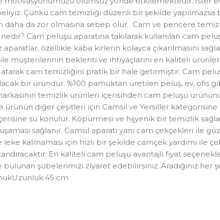
 motivasyonumuzu olumsuz yönde etkilemektedir. İster evleri
liyiz. Çünkü cam temizliği düzenli bir şekilde yapılmazsa 
ğin daha da zor olmasına sebep olur. Cam ve pencere temizli
edir? Cam peluşu aparatına takılarak kullanılan cam peluş
z aparatlar, özellikle kaba kirlerin kolayca çıkarılmasını sağ
e müşterilerinin beklenti ve ihtiyaçlarını en kaliteli ürünle
p atarak cam temizliğini pratik bir hale getirmiştir. Cam p
ı olacak bir üründür. %100 pamuktan üretilen peluş, ev, ofi
kasının temizlik ürünleri içerisinden cam peluşu ürününü t
 ürünün diğer çeşitleri için Camsil ve Yersiller kategorisine 
içerisine su konulur. Köpürmesi ve hijyenik bir temizlik sağl
muşaması sağlanır. Camsil aparatı yani cam çekçekleri ile g
eke kalmaması için hızlı bir şekilde camçek yardımı ile çe
ndıracaktır. En kaliteli cam peluşu avantajlı fiyat seçenekle
 bulunan şubelerimizi ziyaret edebilirsiniz. Aradığınız he
mukUzunluk:45 cm