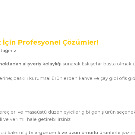
z İçin Profesyonel Çözümler!
tağınız
noktadan alışveriş kolaylığı
sunarak Eskişehir başta olmak ü
ine; baskılı kurumsal ürünlerden kahve ve çay gibi ofis gı
aç gereçleri ve masaüstü düzenleyiciler gibi geniş ürün seçen
ve verimli hale getirebilirsiniz.
 cd kalemi gibi
ergonomik ve uzun ömürlü ürünlerle
yazım 