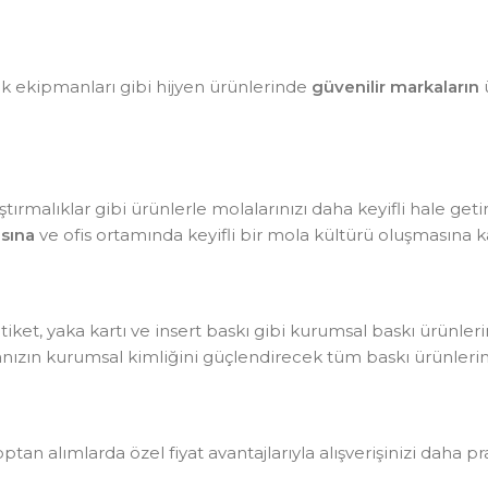
lik ekipmanları gibi hijyen ürünlerinde
güvenilir markaların
ü
tırmalıklar gibi ürünlerle molalarınızı daha keyifli hale getir
sına
ve ofis ortamında keyifli bir mola kültürü oluşmasına ka
, etiket, yaka kartı ve insert baskı gibi kurumsal baskı ürünle
kanızın kurumsal kimliğini güçlendirecek tüm baskı ürünlerin
optan alımlarda özel fiyat avantajlarıyla alışverişinizi daha pr