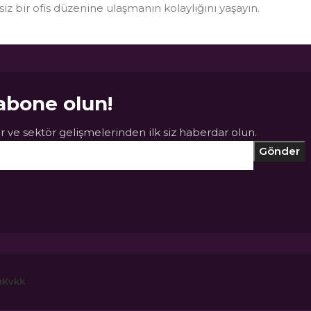
ksiz bir ofis düzenine ulaşmanın kolaylığını yaşayın.
abone olun!
 ve sektör gelişmelerinden ilk siz haberdar olun.
ı
Kvkk