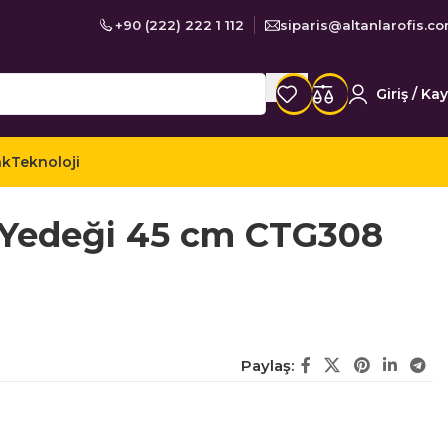
+90 (222) 222 1 112
siparis@altanlarofis.c
Giriş / Kay
ak
Teknoloji
zlik Ürünleri
Cam ve Yer Silecekleri
Yedeği 45 cm CTG308
Paylaş: