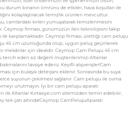
mizin, ister ofislerimizin ve işyerlerimizin olsun,
bu durum binanın ömrünü de etkiler, hava koşulları ile
ğini kolaylaştıracak temizlik ürünleri mevcuttur.
u, camlardaki kirleri yumuşatarak temizlenmesini
lar. Ceymop firması, günümüzün ileri teknolojisini takip
ri ile karşılamaktadır. Ceymop firması, ürettiği cam peluşu
eluşu 45 cm uzunluğunda olup, uygun peluş geçirilerek
s gibi mekânlar için idealdir. Ceymop Cam Peluşu 45 cm
ercih eden siz değerli müşterilerimizi Altanlar
bakmalarını tavsiye ederiz. Keyifli alışverişler!Cam
aması için bulaşık deterjanı eklenir. Sonrasında bu suya
üzelce suyunun çekilmesi sağlanır. Cam peluşu ile ovma
kmeyi unutmayın. İyi bir cam peluşu aparatı
ri ile Altanlar Kırtasiye.com sitemizden temin edebilir,
r şey tek çatı altında!Ceymop CamPeluşuAparatı