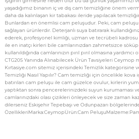
ışığının girmesine neden olur bu da günlük yaşamımızı ve
yaşadığımız binanın iç ve dış cam temizliğine önem verme
daha da kalınlaşan kir tabakası ileride yapılacak temizli
Bunlardan en önemlisi cam peluşudur. Peki, cam peluşu n
sağlayan ürünlerdir. Deterjanlı suya batırarak kullandığını
ederek, profesyonel kimliği, uzman ve tecrübeli kadrosu il
ile en inatçı kirleri bile camlarınızdan zahmetsizce sökü
kullanıldığında camlarınızın pırıl pırıl olmasına yardımc
CTG205 Yanında Alınabilecek Ürün Tavsiyeleri Ceymop mar
Kırtasiye.com sitemiz içerisindeki Temizlik kategorisine ve
Temizliği Nasıl Yapılır? Cam temizliği için öncelikle kova 
batırılan cam peluşu ile cam güzelce ovulur, kirlerin yu
yaptıktan sonra pencerelerinizdeki suyun kurumaması ve l
camlarınızdaki olası çizikleri önleyecek ve size zaman kaza
dilerseniz Eskişehir Tepebaşı ve Odunpazarı bölgelerinde
ÖzellikleriMarka:CeymopÜrün:Cam PeluşuMalzeme:Pa