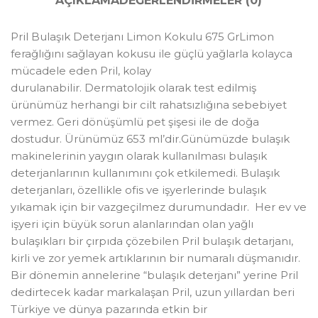
AÇIKLAMA
DEĞERLENDIRMELER (0)
Pril Bulaşık Deterjanı Limon Kokulu 675 GrLimon
ferağlığını sağlayan kokusu ile güçlü yağlarla kolayca
mücadele eden Pril, kolay
durulanabilir. Dermatolojik olarak test edilmiş
ürünümüz herhangi bir cilt rahatsızlığına sebebiyet
vermez. Geri dönüşümlü pet şişesi ile de doğa
dostudur. Ürünümüz 653 ml’dir.Günümüzde bulaşık
makinelerinin yaygın olarak kullanılması bulaşık
deterjanlarının kullanımını çok etkilemedi. Bulaşık
deterjanları, özellikle ofis ve işyerlerinde bulaşık
yıkamak için bir vazgeçilmez durumundadır. Her ev ve
işyeri için büyük sorun alanlarından olan yağlı
bulaşıkları bir çırpıda çözebilen Pril bulaşık detarjanı,
kirli ve zor yemek artıklarının bir numaralı düşmanıdır.
Bir dönemin annelerine “bulaşık deterjanı” yerine Pril
dedirtecek kadar markalaşan Pril, uzun yıllardan beri
Türkiye ve dünya pazarında etkin bir