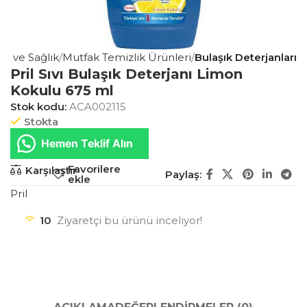
ik ve Sağlık
Mutfak Temizlik Ürünleri
Bulaşık Deterjanları
Pril Sıvı Bulaşık Deterjanı Limon
Kokulu 675 ml
Stok kodu:
ACA002115
Stokta
Hemen Teklif Alın
Favorilere
Karşılaştır
Paylaş:
ekle
Pril
10
Ziyaretçi bu ürünü inceliyor!