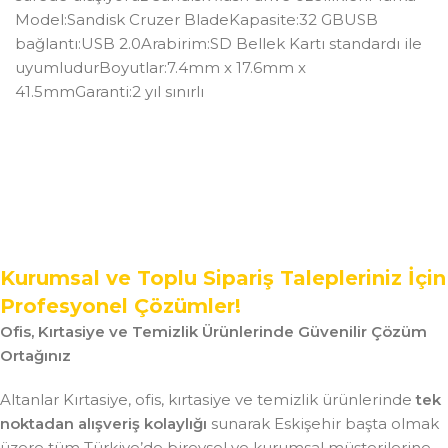
Model:Sandisk Cruzer BladeKapasite:32 GBUSB
bağlantı:USB 2.0Arabirim:SD Bellek Kartı standardı ile
uyumludurBoyutlar:7.4mm x 17.6mm x
41.5mmGaranti:2 yıl sınırlı
Kurumsal ve Toplu Sipariş Talepleriniz İçin
Profesyonel Çözümler!
Ofis, Kırtasiye ve Temizlik Ürünlerinde Güvenilir Çözüm
Ortağınız
Altanlar Kırtasiye, ofis, kırtasiye ve temizlik ürünlerinde
tek
noktadan alışveriş kolaylığı
sunarak Eskişehir başta olmak
üzere tüm Türkiye’de bireysel ve kurumsal müşterilerine