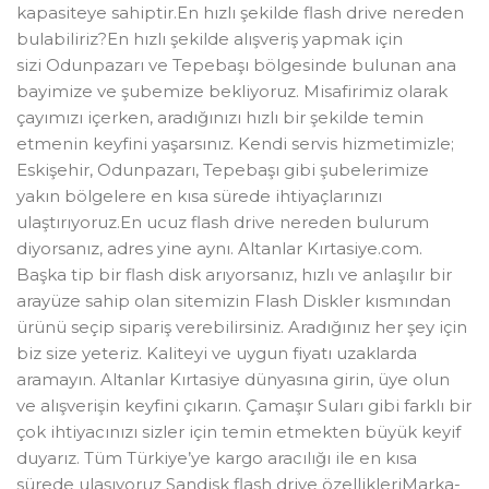
kapasiteye sahiptir.En hızlı şekilde flash drive nereden
bulabiliriz?En hızlı şekilde alışveriş yapmak için
sizi Odunpazarı ve Tepebaşı bölgesinde bulunan ana
bayimize ve şubemize bekliyoruz. Misafirimiz olarak
çayımızı içerken, aradığınızı hızlı bir şekilde temin
etmenin keyfini yaşarsınız. Kendi servis hizmetimizle;
Eskişehir, Odunpazarı, Tepebaşı gibi şubelerimize
yakın bölgelere en kısa sürede ihtiyaçlarınızı
ulaştırıyoruz.En ucuz flash drive nereden bulurum
diyorsanız, adres yine aynı. Altanlar Kırtasiye.com.
Başka tip bir flash disk arıyorsanız, hızlı ve anlaşılır bir
arayüze sahip olan sitemizin Flash Diskler kısmından
ürünü seçip sipariş verebilirsiniz. Aradığınız her şey için
biz size yeteriz. Kaliteyi ve uygun fiyatı uzaklarda
aramayın. Altanlar Kırtasiye dünyasına girin, üye olun
ve alışverişin keyfini çıkarın. Çamaşır Suları gibi farklı bir
çok ihtiyacınızı sizler için temin etmekten büyük keyif
duyarız. Tüm Türkiye’ye kargo aracılığı ile en kısa
sürede ulaşıyoruz Sandisk flash drive özellikleriMarka-