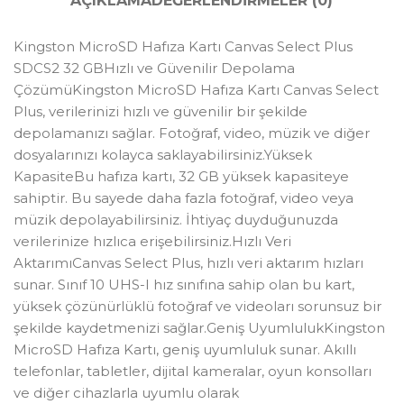
AÇIKLAMA
DEĞERLENDIRMELER (0)
Kingston MicroSD Hafıza Kartı Canvas Select Plus
SDCS2 32 GBHızlı ve Güvenilir Depolama
ÇözümüKingston MicroSD Hafıza Kartı Canvas Select
Plus, verilerinizi hızlı ve güvenilir bir şekilde
depolamanızı sağlar. Fotoğraf, video, müzik ve diğer
dosyalarınızı kolayca saklayabilirsiniz.Yüksek
KapasiteBu hafıza kartı, 32 GB yüksek kapasiteye
sahiptir. Bu sayede daha fazla fotoğraf, video veya
müzik depolayabilirsiniz. İhtiyaç duyduğunuzda
verilerinize hızlıca erişebilirsiniz.Hızlı Veri
AktarımıCanvas Select Plus, hızlı veri aktarım hızları
sunar. Sınıf 10 UHS-I hız sınıfına sahip olan bu kart,
yüksek çözünürlüklü fotoğraf ve videoları sorunsuz bir
şekilde kaydetmenizi sağlar.Geniş UyumlulukKingston
MicroSD Hafıza Kartı, geniş uyumluluk sunar. Akıllı
telefonlar, tabletler, dijital kameralar, oyun konsolları
ve diğer cihazlarla uyumlu olarak