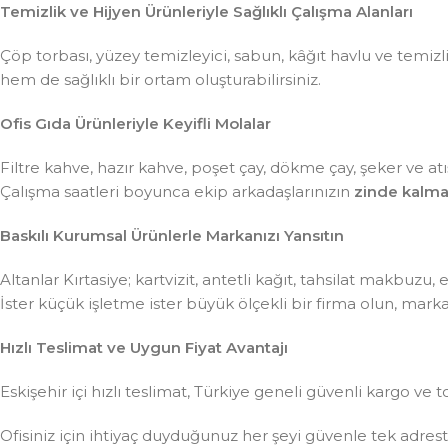
Temizlik ve Hijyen Ürünleriyle Sağlıklı Çalışma Alanları
Çöp torbası, yüzey temizleyici, sabun, kâğıt havlu ve temiz
hem de sağlıklı bir ortam oluşturabilirsiniz.
Ofis Gıda Ürünleriyle Keyifli Molalar
Filtre kahve, hazır kahve, poşet çay, dökme çay, şeker ve atış
Çalışma saatleri boyunca ekip arkadaşlarınızın
zinde kalma
Baskılı Kurumsal Ürünlerle Markanızı Yansıtın
Altanlar Kırtasiye; kartvizit, antetli kağıt, tahsilat makbuzu
İster küçük işletme ister büyük ölçekli bir firma olun, mar
Hızlı Teslimat ve Uygun Fiyat Avantajı
Eskişehir içi hızlı teslimat, Türkiye geneli güvenli kargo ve t
Ofisiniz için ihtiyaç duyduğunuz her şeyi güvenle tek adre