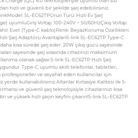
ck Charge (QC) 4.0 teknolojileriyle uyumlu olan bu
 hızlı ve güvenli bir şekilde şarj edebilirsiniz.
-linkModel: SL-EC62TPÜrün Türü: Hızlı Ev Şarj
) uyumluGiriş Voltajı: 100-240V ~ 50/60HzÇıkış Voltajı:
 Dahil: Evet (Type-C kablo)Renk: BeyazKoruma Özellikleri:
Hızlı Şarj Adaptörü AvantajlarıS-link SL-EC62TP Type-C
k daha kısa sürede şarj eder. 20W çıkış gücü sayesinde
rumaları sayesinde şarj sırasında cihazınızı maksimum
llanıma olanak sağlar.S-link SL-EC62TP Hızlı Şarj
gundur. Type-C uyumlu akıllı telefonlar, tabletler,
n profesyoneller ve seyahat eden kullanıcılar için
yerde kullanabilirsiniz.Altanlar Kırtasiye Kalitesi ile S-
nsı ve güvenli şarj teknolojisiyle cihazlarınızı kısa
n ve yüksek hızlı şarjın keyfini çıkarın!S-link SL-EC62TP