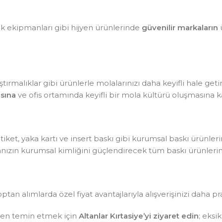
lik ekipmanları gibi hijyen ürünlerinde
güvenilir markaların
ü
tırmalıklar gibi ürünlerle molalarınızı daha keyifli hale getir
sına
ve ofis ortamında keyifli bir mola kültürü oluşmasına ka
, etiket, yaka kartı ve insert baskı gibi kurumsal baskı ürünle
kanızın kurumsal kimliğini güçlendirecek tüm baskı ürünlerin
optan alımlarda özel fiyat avantajlarıyla alışverişinizi daha pr
sten temin etmek için
Altanlar Kırtasiye’yi ziyaret edin
; eksi