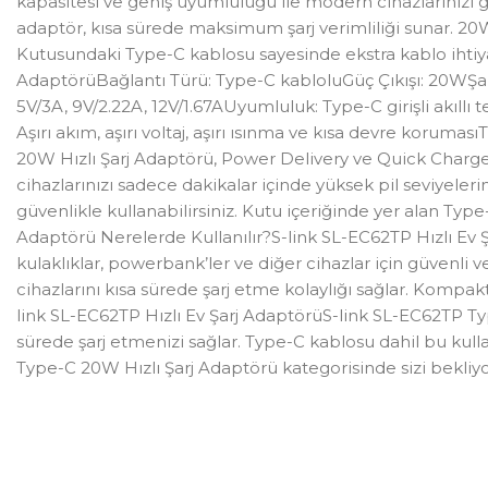
kapasitesi ve geniş uyumluluğu ile modern cihazlarınızı g
adaptör, kısa sürede maksimum şarj verimliliği sunar. 20W ç
Kutusundaki Type-C kablosu sayesinde ekstra kablo ihtiyac
AdaptörüBağlantı Türü: Type-C kabloluGüç Çıkışı: 20WŞarj 
5V/3A, 9V/2.22A, 12V/1.67AUyumluluk: Type-C girişli akıllı
Aşırı akım, aşırı voltaj, aşırı ısınma ve kısa devre korum
20W Hızlı Şarj Adaptörü, Power Delivery ve Quick Charge te
cihazlarınızı sadece dakikalar içinde yüksek pil seviyelerin
güvenlikle kullanabilirsiniz. Kutu içeriğinde yer alan Typ
Adaptörü Nerelerde Kullanılır?S-link SL-EC62TP Hızlı Ev Şa
kulaklıklar, powerbank’ler ve diğer cihazlar için güvenli v
cihazlarını kısa sürede şarj etme kolaylığı sağlar. Kompakt 
link SL-EC62TP Hızlı Ev Şarj AdaptörüS-link SL-EC62TP Typ
sürede şarj etmenizi sağlar. Type-C kablosu dahil bu kulla
Type-C 20W Hızlı Şarj Adaptörü kategorisinde sizi bekliyo