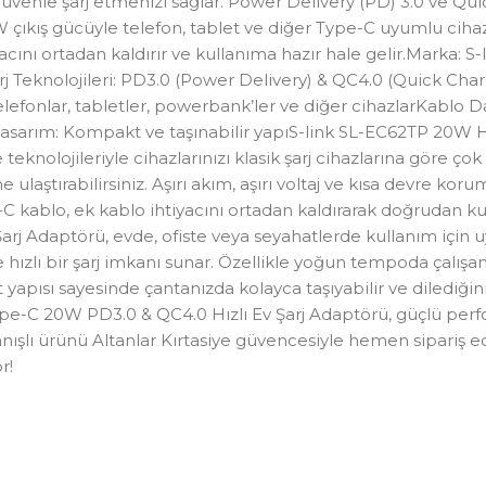
üvenle şarj etmenizi sağlar. Power Delivery (PD) 3.0 ve Qui
ıkış gücüyle telefon, tablet ve diğer Type-C uyumlu cihazları
ını ortadan kaldırır ve kullanıma hazır hale gelir.Marka: S
Teknolojileri: PD3.0 (Power Delivery) & QC4.0 (Quick Charge
 telefonlar, tabletler, powerbank’ler ve diğer cihazlarKablo
asıTasarım: Kompakt ve taşınabilir yapıS-link SL-EC62TP 20W 
knolojileriyle cihazlarınızı klasik şarj cihazlarına göre ço
e ulaştırabilirsiniz. Aşırı akım, aşırı voltaj ve kısa devre ko
e-C kablo, ek kablo ihtiyacını ortadan kaldırarak doğrudan ku
rj Adaptörü, evde, ofiste veya seyahatlerde kullanım için uy
e hızlı bir şarj imkanı sunar. Özellikle yoğun tempoda çalışa
yapısı sayesinde çantanızda kolayca taşıyabilir ve dilediğiniz 
e-C 20W PD3.0 & QC4.0 Hızlı Ev Şarj Adaptörü, güçlü performa
nışlı ürünü Altanlar Kırtasiye güvencesiyle hemen sipariş edi
r!