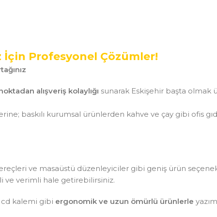
z İçin Profesyonel Çözümler!
tağınız
noktadan alışveriş kolaylığı
sunarak Eskişehir başta olmak ü
ine; baskılı kurumsal ürünlerden kahve ve çay gibi ofis gı
aç gereçleri ve masaüstü düzenleyiciler gibi geniş ürün seçen
ve verimli hale getirebilirsiniz.
 cd kalemi gibi
ergonomik ve uzun ömürlü ürünlerle
yazım 