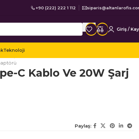
+90 (222) 222 1 112
siparis@altanlarofis.c
Giriş / Kay
ak
Teknoloji
rları
Şarj Cihazları
daptörü
ype-C Kablo Ve 20W Şarj
Paylaş: