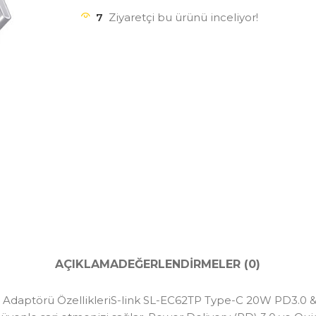
7
Ziyaretçi bu ürünü inceliyor!
AÇIKLAMA
DEĞERLENDIRMELER (0)
 Adaptörü ÖzellikleriS-link SL-EC62TP Type-C 20W PD3.0 & 