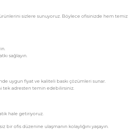
rünlerini sizlere sunuyoruz. Böylece ofisinizde hem temiz
in.
tkı sağlayın.
rinde uygun fiyat ve kaliteli baskı çözümleri sunar.
i tek adresten temin edebilirsiniz.
atik hale getiriyoruz.
ksiz bir ofis düzenine ulaşmanın kolaylığını yaşayın.