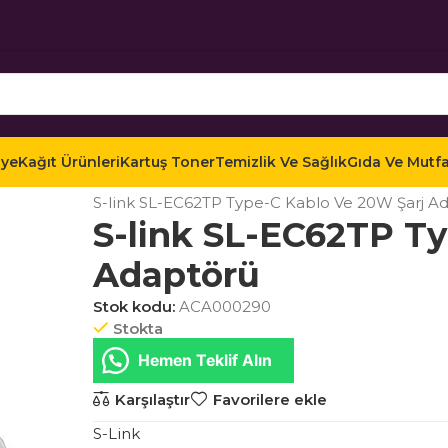
iye
Kağıt Ürünleri
Kartuş Toner
Temizlik Ve Sağlık
Gıda Ve Mutf
Ana Sayfa
Mağaza
Teknoloji
Telefon ve Aksesua
S-link SL-EC62TP Type-C Kablo Ve 20W Şarj A
S-link SL-EC62TP T
Adaptörü
Stok kodu:
ACA000290
Stokta
Hemen Teklif Alın
Karşılaştır
Favorilere ekle
S-Link