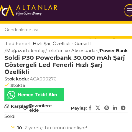
fa
Mağaza
Teknoloji
Telefon ve Aksesuarları
Power Bank
Soldi P30 Powerbank 30.000 mAh Şarj
Göstergeli Led Fenerli Hızlı Şarj
Özellikli
Stok kodu:
ACA000276
Stokta
Hemen Teklif Alın
Favorilere
Karşılaştır
Paylaş:
ekle
Soldi
10
Ziyaretçi bu ürünü inceliyor!