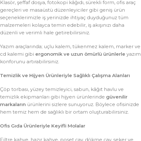
Klasör, şeffaf dosya, fotokopi kâğıdı, sürekli form, ofis araç
gereçleri ve masaüstü düzenleyiciler gibi geniş ürün
seçeneklerimizle iş yerinizde ihtiyaç duyduğunuz tüm
malzemeleri kolayca temin edebilir, iş akışınızı daha
düzenli ve verimli hale getirebilirsiniz.
Yazım araçlarında; uçlu kalem, tükenmez kalem, marker ve
cd kalemi gibi
ergonomik ve uzun ömürlü ürünlerle
yazım
konforunu artırabilirsiniz.
Temizlik ve Hijyen Ürünleriyle Sağlıklı Çalışma Alanları
Çöp torbası, yüzey temizleyici, sabun, kâğıt havlu ve
temizlik ekipmanları gibi hijyen ürünlerinde
güvenilir
markaların
ürünlerini sizlere sunuyoruz. Böylece ofisinizde
hem temiz hem de sağlıklı bir ortam oluşturabilirsiniz.
Ofis Gıda Ürünleriyle Keyifli Molalar
Filtre kahve, hazır kahve, poşet çay, dökme çay, şeker ve