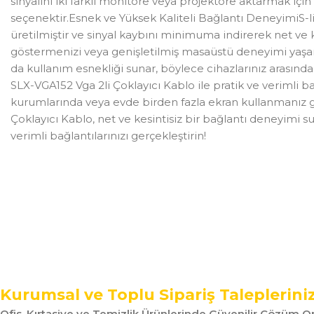
sinyalini iki farklı monitöre veya projektöre aktarmak içi
seçenektir.Esnek ve Yüksek Kaliteli Bağlantı DeneyimiS-li
üretilmiştir ve sinyal kaybını minimuma indirerek net ve ke
göstermenizi veya genişletilmiş masaüstü deneyimi yaşaman
da kullanım esnekliği sunar, böylece cihazlarınız arasında 
SLX-VGA152 Vga 2li Çoklayıcı Kablo ile pratik ve verimli ba
kurumlarında veya evde birden fazla ekran kullanmanız ge
Çoklayıcı Kablo, net ve kesintisiz bir bağlantı deneyimi su
verimli bağlantılarınızı gerçekleştirin!
Kurumsal ve Toplu Sipariş Taleplerini
Ofis, Kırtasiye ve Temizlik Ürünlerinde Güvenilir Çözüm Or