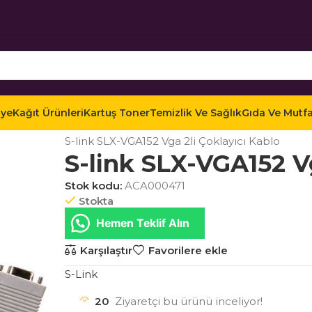
iye
Kağıt Ürünleri
Kartuş Toner
Temizlik Ve Sağlık
Gıda Ve Mutf
Ana Sayfa
Mağaza
Teknoloji
Teknik Kablolar
M
S-link SLX-VGA152 Vga 2li Çoklayıcı Kablo
S-link SLX-VGA152 Vg
Stok kodu:
ACA000471
Stokta
Hemen Teklif Alın
Karşılaştır
Favorilere ekle
S-Link
20
Ziyaretçi bu ürünü inceliyor!