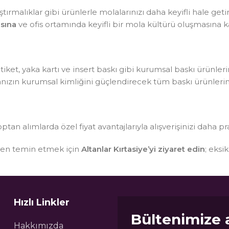
tırmalıklar gibi ürünlerle molalarınızı daha keyifli hale getir
sına
ve ofis ortamında keyifli bir mola kültürü oluşmasına ka
, etiket, yaka kartı ve insert baskı gibi kurumsal baskı ürünle
kanızın kurumsal kimliğini güçlendirecek tüm baskı ürünlerin
optan alımlarda özel fiyat avantajlarıyla alışverişinizi daha pr
sten temin etmek için
Altanlar Kırtasiye’yi ziyaret edin
; eksi
Hızlı Linkler
Bültenimize 
Hakkımızda