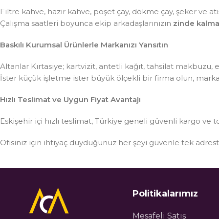
Filtre kahve, hazır kahve, poşet çay, dökme çay, şeker ve atış
Çalışma saatleri boyunca ekip arkadaşlarınızın
zinde kalma
Baskılı Kurumsal Ürünlerle Markanızı Yansıtın
Altanlar Kırtasiye; kartvizit, antetli kağıt, tahsilat makbuzu
İster küçük işletme ister büyük ölçekli bir firma olun, mar
Hızlı Teslimat ve Uygun Fiyat Avantajı
Eskişehir içi hızlı teslimat, Türkiye geneli güvenli kargo ve t
Ofisiniz için ihtiyaç duyduğunuz her şeyi güvenle tek adre
Politikalarımız
Mesafeli Satış