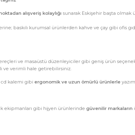
noktadan alışveriş kolaylığı
sunarak Eskişehir başta olmak ü
ine; baskılı kurumsal ürünlerden kahve ve çay gibi ofis gı
aç gereçleri ve masaüstü düzenleyiciler gibi geniş ürün seçen
ve verimli hale getirebilirsiniz.
 cd kalemi gibi
ergonomik ve uzun ömürlü ürünlerle
yazım 
lik ekipmanları gibi hijyen ürünlerinde
güvenilir markaların
ü