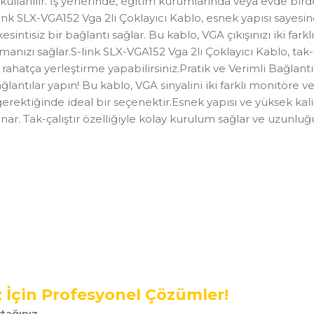
n kullanılır. İş yerlerinde, eğitim kurumlarında veya evde bi
nk SLX-VGA152 Vga 2li Çoklayıcı Kablo, esnek yapısı sayesin
sintisiz bir bağlantı sağlar. Bu kablo, VGA çıkışınızı iki fa
ızı sağlar.S-link SLX-VGA152 Vga 2li Çoklayıcı Kablo, tak-ç
rahatça yerleştirme yapabilirsiniz.Pratik ve Verimli Bağlantı
ğlantılar yapın! Bu kablo, VGA sinyalini iki farklı monitöre v
rektiğinde ideal bir seçenektir.Esnek yapısı ve yüksek kali
nar. Tak-çalıştır özelliğiyle kolay kurulum sağlar ve uzunluğ
z İçin Profesyonel Çözümler!
tağınız