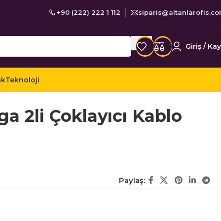
+90 (222) 222 1 112
siparis@altanlarofis.c
Giriş / Kay
ak
Teknoloji
odem Switch Çoklayıcı
a 2li Çoklayıcı Kablo
Paylaş: