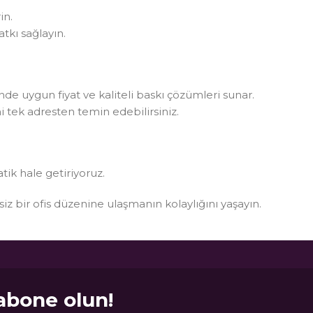
in.
tkı sağlayın.
rinde uygun fiyat ve kaliteli baskı çözümleri sunar.
i tek adresten temin edebilirsiniz.
atik hale getiriyoruz.
ksiz bir ofis düzenine ulaşmanın kolaylığını yaşayın.
abone olun!