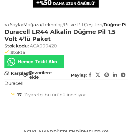
Ana Sayfa
Mağaza
Teknoloji
Pil ve Pil Çeşitleri
Düğme Pil
Duracell LR44 Alkalin Düğme Pil 1.5
Volt 4’lü Paket
Stok kodu:
ACA000420
Stokta
Hemen Teklif Alın
Favorilere
Karşılaştır
Paylaş:
ekle
Duracell
17
Ziyaretçi bu ürünü inceliyor!