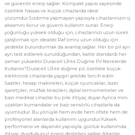
ve güvenilir enerji sağlar. Kompakt yapısı sayesinde
özellikle hassas ve küçük cihazlarda ideal
çözümdür.Sızdırma yapmayan yapısıyla cihazlarınızın iç
aksamını korur ve güvenli kullanım sunar. Enerji
yoğunluğu yüksek olduğu için, cihazlarınızı uzun süreli
çalıştırmak için idealdir.Raf ömrü uzun olduğu için
yedekte bulundurmak da avantaj sağlar. Her bir pil ayrı
ayrı test edilerek sunulduğundan, kalite standardı her
zaman yüksektir.Duracell LR44 Düğme Pil Nerelerde
Kullanılır?Duracell LR44 düğme pil, özellikle küçük
elektronik cihazlarda yaygın şekilde tercih edilir.
Saatler, hesap makineleri, küçük oyuncaklar, lazer
işaretçiler, mutfak terazileri, dijital termometreler ve
bazı medikal cihazlar bu pile ihtiyaç duyar.Ayrıca mini
uzaktan kumandalar ve bazı sensörlü cihazlarla da
uyumludur. Bu yönüyle hem evde hem ofiste hem de
profesyonel alanlarda kullanımı uygundur.Yüksek
performansı ve dayanıklı yapısıyla, günlük kullanımda
ihtiyaç duyduğunuz enerji desteğini sağlar.Altanlar