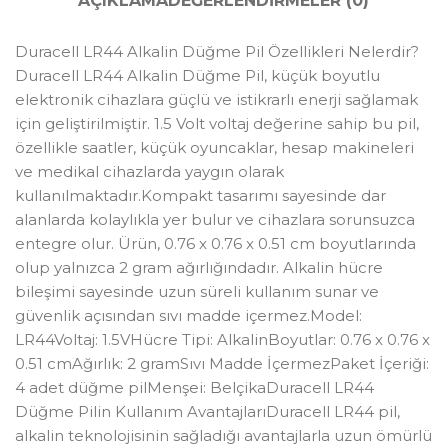
AÇIKLAMA
DEĞERLENDIRMELER (0)
Duracell LR44 Alkalin Düğme Pil Özellikleri Nelerdir?
Duracell LR44 Alkalin Düğme Pil, küçük boyutlu
elektronik cihazlara güçlü ve istikrarlı enerji sağlamak
için geliştirilmiştir. 1.5 Volt voltaj değerine sahip bu pil,
özellikle saatler, küçük oyuncaklar, hesap makineleri
ve medikal cihazlarda yaygın olarak
kullanılmaktadır.Kompakt tasarımı sayesinde dar
alanlarda kolaylıkla yer bulur ve cihazlara sorunsuzca
entegre olur. Ürün, 0.76 x 0.76 x 0.51 cm boyutlarında
olup yalnızca 2 gram ağırlığındadır. Alkalin hücre
bileşimi sayesinde uzun süreli kullanım sunar ve
güvenlik açısından sıvı madde içermez.Model:
LR44Voltaj: 1.5VHücre Tipi: AlkalinBoyutlar: 0.76 x 0.76 x
0.51 cmAğırlık: 2 gramSıvı Madde İçermezPaket İçeriği:
4 adet düğme pilMenşei: BelçikaDuracell LR44
Düğme Pilin Kullanım AvantajlarıDuracell LR44 pil,
alkalin teknolojisinin sağladığı avantajlarla uzun ömürlü