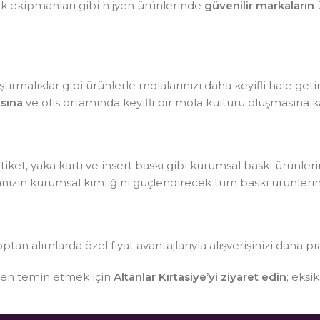
lik ekipmanları gibi hijyen ürünlerinde
güvenilir markaların
ü
tırmalıklar gibi ürünlerle molalarınızı daha keyifli hale getir
sına
ve ofis ortamında keyifli bir mola kültürü oluşmasına ka
, etiket, yaka kartı ve insert baskı gibi kurumsal baskı ürünle
kanızın kurumsal kimliğini güçlendirecek tüm baskı ürünlerin
optan alımlarda özel fiyat avantajlarıyla alışverişinizi daha pr
sten temin etmek için
Altanlar Kırtasiye’yi ziyaret edin
; eksi