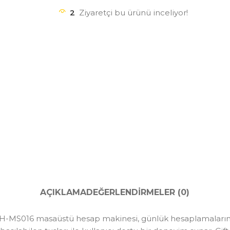
2
Ziyaretçi bu ürünü inceliyor!
AÇIKLAMA
DEĞERLENDIRMELER (0)
MS016 masaüstü hesap makinesi, günlük hesaplamalarınızı p