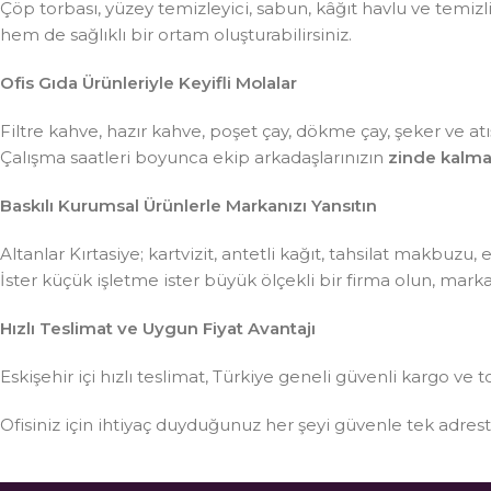
Çöp torbası, yüzey temizleyici, sabun, kâğıt havlu ve temiz
hem de sağlıklı bir ortam oluşturabilirsiniz.
Ofis Gıda Ürünleriyle Keyifli Molalar
Filtre kahve, hazır kahve, poşet çay, dökme çay, şeker ve atış
Çalışma saatleri boyunca ekip arkadaşlarınızın
zinde kalma
Baskılı Kurumsal Ürünlerle Markanızı Yansıtın
Altanlar Kırtasiye; kartvizit, antetli kağıt, tahsilat makbuzu
İster küçük işletme ister büyük ölçekli bir firma olun, mar
Hızlı Teslimat ve Uygun Fiyat Avantajı
Eskişehir içi hızlı teslimat, Türkiye geneli güvenli kargo ve t
Ofisiniz için ihtiyaç duyduğunuz her şeyi güvenle tek adre