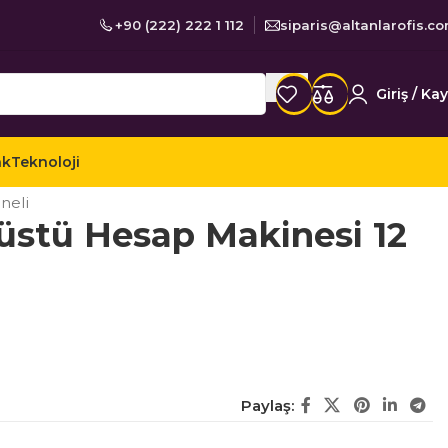
+90 (222) 222 1 112
siparis@altanlarofis.c
Giriş / Kay
ak
Teknoloji
p Makineleri
neli
stü Hesap Makinesi 12
Paylaş: