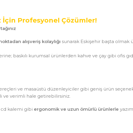
z İçin Profesyonel Çözümler!
tağınız
noktadan alışveriş kolaylığı
sunarak Eskişehir başta olmak ü
ine; baskılı kurumsal ürünlerden kahve ve çay gibi ofis gı
aç gereçleri ve masaüstü düzenleyiciler gibi geniş ürün seçen
ve verimli hale getirebilirsiniz.
 cd kalemi gibi
ergonomik ve uzun ömürlü ürünlerle
yazım 