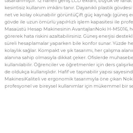
tasarlanmıştır. 12 haneli geniş LCD ekranı, büyük ve rahat 
kesintisiz kullanım imkânı tanır. Dayanıklı plastik gövdes
net ve kolay okunabilir görüntüÇift güç kaynağı (güneş e
gövde ile uzun ömürlü yapıHızlı işlem kapasitesi ile prof
Masaüstü Hesap Makinesinin AvantajlarıNoki H-MS016, hesa
görerek hata riskini azaltabilirsiniz. Güneş enerjisi deste
süreli hesaplamalar yaparken bile konfor sunar. Yüzde he
kolaylık sağlar. Kompakt ve şık tasarımı, her çalışma a
alanına sahip olmasıyla dikkat çeker. Ofislerde muhasebe
kullanılabilir. Öğrenciler ve öğretmenler için ders çalışı
de oldukça kullanışlıdır. Hafif ve taşınabilir yapısı sayesi
MakinesiKaliteli ve ergonomik tasarımıyla öne çıkan Noki
profesyonel ve bireysel kullanımlar için mükemmel bir seçi