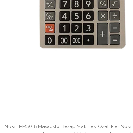
Noki H-MS016 Masaüstü Hesap Makinesi ÖzellikleriNoki H-