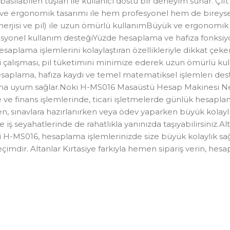
basılabilen tuşları ile kullanıcı dostu bir deneyim sunar. Çif
i ve ergonomik tasarımı ile hem profesyonel hem de bireysel 
nerjisi ve pil) ile uzun ömürlü kullanımBüyük ve ergonomik 
esyonel kullanım desteğiYüzde hesaplama ve hafıza fonksiyo
plama işlemlerini kolaylaştıran özellikleriyle dikkat çeker
kli çalışması, pil tüketimini minimize ederek uzun ömürlü kul
saplama, hafıza kaydı ve temel matematiksel işlemleri deste
lanına uyum sağlar.Noki H-MS016 Masaüstü Hesap Makinesi Ne
 ve finans işlemlerinde, ticari işletmelerde günlük hesapla
rken, sınavlara hazırlanırken veya ödev yaparken büyük kolay
nde iş seyahatlerinde de rahatlıkla yanınızda taşıyabilirsiniz
 H-MS016, hesaplama işlemlerinizde size büyük kolaylık sağl
mdir. Altanlar Kırtasiye farkıyla hemen sipariş verin, hesap