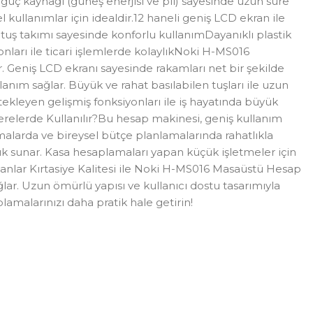
t güç kaynağı (güneş enerjisi ve pil) sayesinde uzun süre
kullanımlar için idealdir.12 haneli geniş LCD ekran ile
tuş takımı sayesinde konforlu kullanımDayanıklı plastik
nları ile ticari işlemlerde kolaylıkNoki H-MS016
. Geniş LCD ekranı sayesinde rakamları net bir şekilde
lanım sağlar. Büyük ve rahat basılabilen tuşları ile uzun
kleyen gelişmiş fonksiyonları ile iş hayatında büyük
relerde Kullanılır?Bu hesap makinesi, geniş kullanım
malarda ve bireysel bütçe planlamalarında rahatlıkla
lık sunar. Kasa hesaplamaları yapan küçük işletmeler için
.Altanlar Kırtasiye Kalitesi ile Noki H-MS016 Masaüstü Hesap
ar. Uzun ömürlü yapısı ve kullanıcı dostu tasarımıyla
lamalarınızı daha pratik hale getirin!