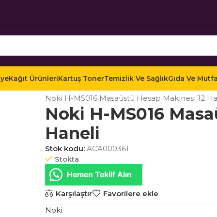
iye
Kağıt Ürünleri
Kartuş Toner
Temizlik Ve Sağlık
Gıda Ve Mutf
Ana Sayfa
Mağaza
Teknoloji
Ofis Cihazları
Hesa
Noki H-MS016 Masaüstü Hesap Makinesi 12 Ha
Noki H-MS016 Masaü
Haneli
Stok kodu:
ACA000361
Stokta
Hemen Teklif Alın
Karşılaştır
Favorilere ekle
Noki