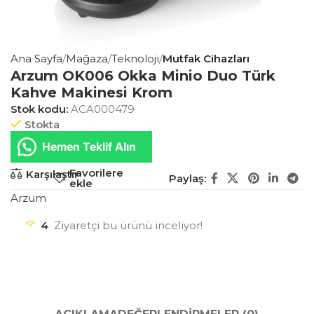
Ana Sayfa
Mağaza
Teknoloji
Mutfak Cihazları
Arzum OK006 Okka Minio Duo Türk
Kahve Makinesi Krom
Stok kodu:
ACA000479
Stokta
Hemen Teklif Alın
Favorilere
Karşılaştır
Paylaş:
ekle
Arzum
4
Ziyaretçi bu ürünü inceliyor!