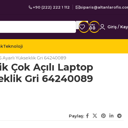
+90 (222) 222 1 112
siparis@altanlarofis.c
Giriş / Kay
ak
Teknoloji
suarları
Notebook Soğutucuları
 Ayarlı Yükseklik Gri 64240089
k Çok Açılı Laptop
seklik Gri 64240089
Paylaş: