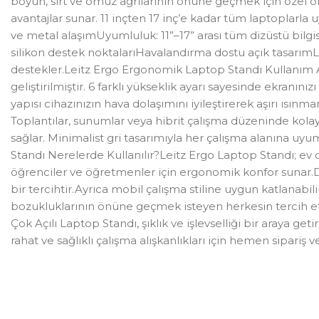
boyun, sırt ve omuz ağrılarının önüne geçmek için özel o
avantajlar sunar. 11 inçten 17 inç’e kadar tüm laptoplarla
ve metal alaşımUyumluluk: 11”–17” arası tüm dizüstü bilgi
silikon destek noktalarıHavalandırma dostu açık tasarım
destekler.Leitz Ergo Ergonomik Laptop Standı Kullanım Av
geliştirilmiştir. 6 farklı yükseklik ayarı sayesinde ekranın
yapısı cihazınızın hava dolaşımını iyileştirerek aşırı ısı
Toplantılar, sunumlar veya hibrit çalışma düzeninde kolayc
sağlar. Minimalist gri tasarımıyla her çalışma alanına uyu
Standı Nerelerde Kullanılır?Leitz Ergo Laptop Standı; ev o
öğrenciler ve öğretmenler için ergonomik konfor sunar.Dizüs
bir tercihtir.Ayrıca mobil çalışma stiline uygun katlana
bozukluklarının önüne geçmek isteyen herkesin tercih et
Çok Açılı Laptop Standı, şıklık ve işlevselliği bir araya g
rahat ve sağlıklı çalışma alışkanlıkları için hemen sipariş 