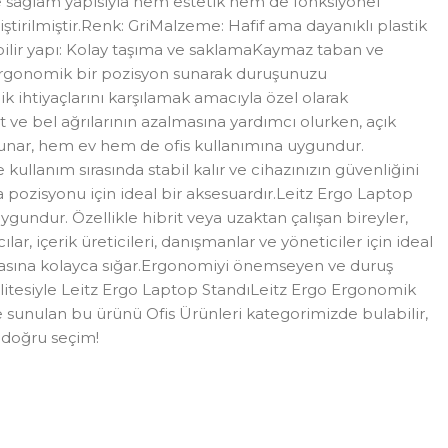
ve sağlam yapısıyla hem estetik hem de fonksiyonel
ştirilmiştir.Renk: GriMalzeme: Hafif ama dayanıklı plastik
abilir yapı: Kolay taşıma ve saklamaKaymaz taban ve
 ergonomik bir pozisyon sunarak duruşunuzu
 ihtiyaçlarını karşılamak amacıyla özel olarak
ırt ve bel ağrılarının azalmasına yardımcı olurken, açık
ik sunar, hem ev hem de ofis kullanımına uygundur.
kullanım sırasında stabil kalır ve cihazınızın güvenliğini
a pozisyonu için ideal bir aksesuardır.Leitz Ergo Laptop
ygundur. Özellikle hibrit veya uzaktan çalışan bireyler,
r, içerik üreticileri, danışmanlar ve yöneticiler için ideal
antasına kolayca sığar.Ergonomiyi önemseyen ve duruş
litesiyle Leitz Ergo Laptop StandıLeitz Ergo Ergonomik
yle sunulan bu ürünü Ofis Ürünleri kategorimizde bulabilir,
n doğru seçim!