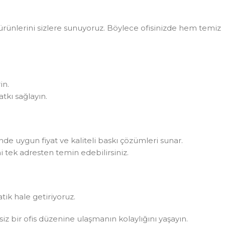
rünlerini sizlere sunuyoruz. Böylece ofisinizde hem temiz
in.
tkı sağlayın.
rinde uygun fiyat ve kaliteli baskı çözümleri sunar.
i tek adresten temin edebilirsiniz.
atik hale getiriyoruz.
ksiz bir ofis düzenine ulaşmanın kolaylığını yaşayın.