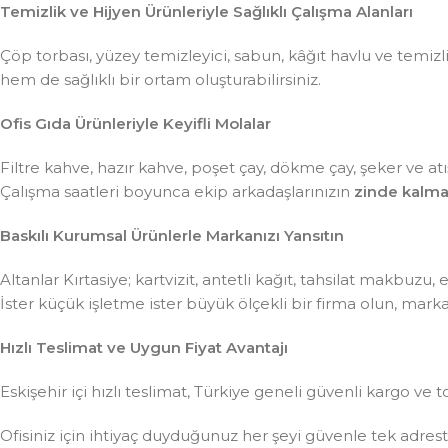
Temizlik ve Hijyen Ürünleriyle Sağlıklı Çalışma Alanları
Çöp torbası, yüzey temizleyici, sabun, kâğıt havlu ve temiz
hem de sağlıklı bir ortam oluşturabilirsiniz.
Ofis Gıda Ürünleriyle Keyifli Molalar
Filtre kahve, hazır kahve, poşet çay, dökme çay, şeker ve atış
Çalışma saatleri boyunca ekip arkadaşlarınızın
zinde kalma
Baskılı Kurumsal Ürünlerle Markanızı Yansıtın
Altanlar Kırtasiye; kartvizit, antetli kağıt, tahsilat makbuzu
İster küçük işletme ister büyük ölçekli bir firma olun, mar
Hızlı Teslimat ve Uygun Fiyat Avantajı
Eskişehir içi hızlı teslimat, Türkiye geneli güvenli kargo ve t
Ofisiniz için ihtiyaç duyduğunuz her şeyi güvenle tek adre