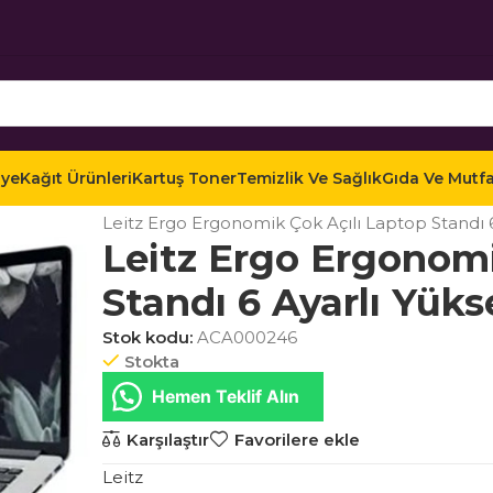
iye
Kağıt Ürünleri
Kartuş Toner
Temizlik Ve Sağlık
Gıda Ve Mutf
Ana Sayfa
Mağaza
Teknoloji
Bilgisayar ve Akse
Leitz Ergo Ergonomik Çok Açılı Laptop Standı 6
Leitz Ergo Ergonomi
Standı 6 Ayarlı Yük
Stok kodu:
ACA000246
Stokta
Hemen Teklif Alın
Karşılaştır
Favorilere ekle
Leitz