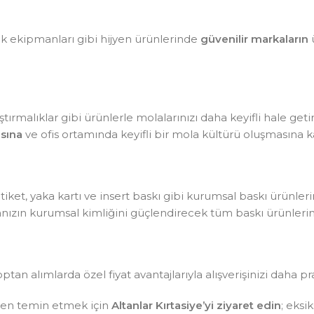
lik ekipmanları gibi hijyen ürünlerinde
güvenilir markaların
ü
tırmalıklar gibi ürünlerle molalarınızı daha keyifli hale getir
sına
ve ofis ortamında keyifli bir mola kültürü oluşmasına ka
, etiket, yaka kartı ve insert baskı gibi kurumsal baskı ürünle
kanızın kurumsal kimliğini güçlendirecek tüm baskı ürünlerin
optan alımlarda özel fiyat avantajlarıyla alışverişinizi daha pr
sten temin etmek için
Altanlar Kırtasiye’yi ziyaret edin
; eksi