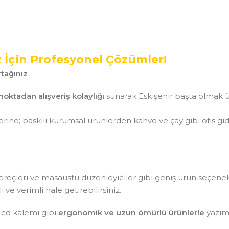
z İçin Profesyonel Çözümler!
tağınız
noktadan alışveriş kolaylığı
sunarak Eskişehir başta olmak ü
ine; baskılı kurumsal ürünlerden kahve ve çay gibi ofis gı
aç gereçleri ve masaüstü düzenleyiciler gibi geniş ürün seçen
ve verimli hale getirebilirsiniz.
 cd kalemi gibi
ergonomik ve uzun ömürlü ürünlerle
yazım 