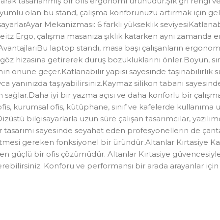
larak tasarlanmış bir ofis ergonomi ürünüdür.Şık gri rengi 
 uyumlu olan bu stand, çalışma konforunuzu artırmak için geli
sayarlarAyar Mekanizması: 6 farklı yükseklik seviyesiKatlan
Leitz Ergo, çalışma masanıza şıklık katarken aynı zamanda
antajlarıBu laptop standı, masa başı çalışanların ergonomik
ızı göz hizasına getirerek duruş bozukluklarını önler.Boyun, s
nmanın önüne geçer.Katlanabilir yapısı sayesinde taşınabilirl
a yanınızda taşıyabilirsiniz.Kaymaz silikon tabanı sayesinde 
m sağlar.Daha iyi bir yazma açısı ve daha konforlu bir çalışm
fis, kurumsal ofis, kütüphane, sınıf ve kafelerde kullanıma u
tü bilgisayarlarla uzun süre çalışan tasarımcılar, yazılımcıla
bilir tasarımı sayesinde seyahat eden profesyonellerin de ç
mesi gereken fonksiyonel bir üründür.Altanlar Kırtasiye Ka
etiren güçlü bir ofis çözümüdür. Altanlar Kırtasiye güvencesi
verebilirsiniz. Konforu ve performansı bir arada arayanlar içi