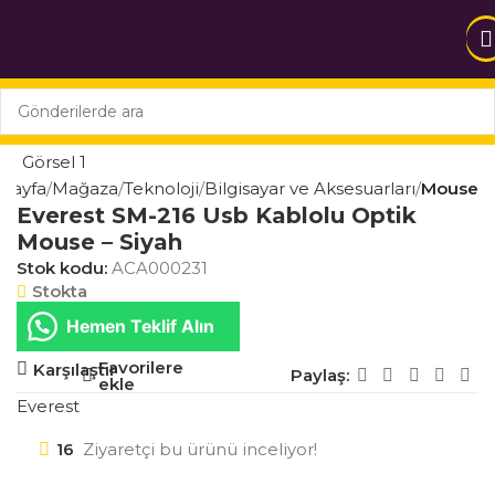
 Sayfa
Mağaza
Teknoloji
Bilgisayar ve Aksesuarları
Mouse
Everest SM-216 Usb Kablolu Optik
Mouse – Siyah
Stok kodu:
ACA000231
Stokta
Hemen Teklif Alın
Favorilere
Karşılaştır
Paylaş:
ekle
Everest
16
Ziyaretçi bu ürünü inceliyor!