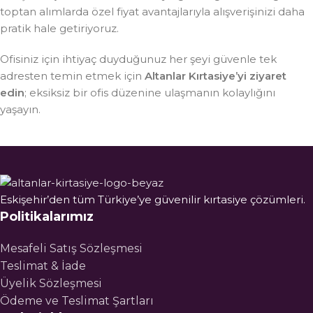
toptan alımlarda özel fiyat avantajlarıyla alışverişinizi daha
pratik hale getiriyoruz.
Ofisiniz için ihtiyaç duyduğunuz her şeyi güvenle tek
adresten temin etmek için
Altanlar Kırtasiye’yi ziyaret
edin
; eksiksiz bir ofis düzenine ulaşmanın kolaylığını
yaşayın.
Eskişehir’den tüm Türkiye’ye güvenilir kırtasiye çözümleri.
Politikalarımız
Mesafeli Satış Sözleşmesi
Teslimat & İade
Üyelik Sözleşmesi
Ödeme ve Teslimat Şartları