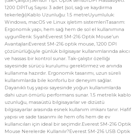
(tak-çalıştır)Sensör Tipi: Optik sensörDPI Hassasiyeti:
1200 DPITuş Sayısı: 3 adet (sol, sağ ve kaydırma
tekerleği)Kablo Uzunluğu: 1.5 metreUyumluluk:
Windows, macOS ve Linux işletim sistemleriTasarım:
Ergonomik yapı, hem sağ hem de sol el kullanımına
uygunRenk: SiyahEverest SM-216 Optik Mouse’un
AvantajlarıEverest SM-216 optik mouse, 1200 DPI
çözünürlüğüyle günlük bilgisayar kullanımlarında akıcı
ve hassas bir kontrol sunar. Tak-çalıştır özelliği
sayesinde sürücü kurulumu gerektirmez ve anında
kullanıma hazırdır. Ergonomik tasarımı, uzun süreli
kullanımlarda bile konforlu bir deneyim sağlar.
Dayanıklı tuş yapısı sayesinde yoğun kullanımlarda
dahi uzun ömürlü performans sunar. 1.5 metrelik kablo
uzunluğu, masaüstü bilgisayarlar ve dizüstü
bilgisayarlar arasında esnek kullanım imkanı tanır. Hafif
yapısı ve sade tasarımı ile hem ofis hem de ev
kullanıcıları için ideal bir seçimdir.Everest SM-216 Optik
Mouse Nerelerde Kullanılır?Everest SM-216 USB Optik