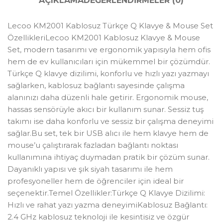
AÇIKLAMA
DEĞERLENDIRMELER (0)
Lecoo KM2001 Kablosuz Türkçe Q Klavye & Mouse Set
ÖzellikleriLecoo KM2001 Kablosuz Klavye & Mouse
Set, modern tasarımı ve ergonomik yapısıyla hem ofis
hem de ev kullanıcıları için mükemmel bir çözümdür.
Türkçe Q klavye dizilimi, konforlu ve hızlı yazı yazmayı
sağlarken, kablosuz bağlantı sayesinde çalışma
alanınızı daha düzenli hale getirir. Ergonomik mouse,
hassas sensörüyle akıcı bir kullanım sunar. Sessiz tuş
takımı ise daha konforlu ve sessiz bir çalışma deneyimi
sağlar.Bu set, tek bir USB alıcı ile hem klavye hem de
mouse’u çalıştırarak fazladan bağlantı noktası
kullanımına ihtiyaç duymadan pratik bir çözüm sunar.
Dayanıklı yapısı ve şık siyah tasarımı ile hem
profesyoneller hem de öğrenciler için ideal bir
seçenektir.Temel Özellikler:Türkçe Q Klavye Dizilimi:
Hızlı ve rahat yazı yazma deneyimiKablosuz Bağlantı:
2.4 GHz kablosuz teknoloji ile kesintisiz ve özgür