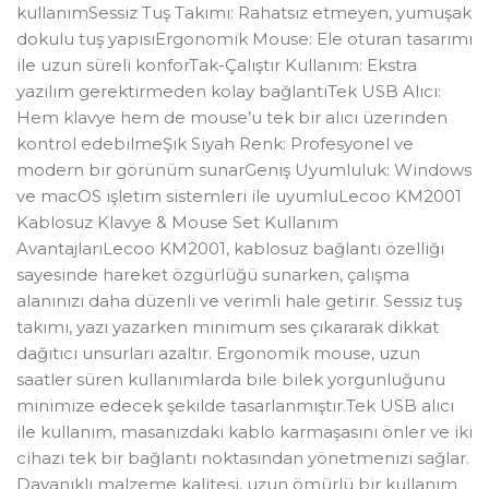
kullanımSessiz Tuş Takımı: Rahatsız etmeyen, yumuşak
dokulu tuş yapısıErgonomik Mouse: Ele oturan tasarımı
ile uzun süreli konforTak-Çalıştır Kullanım: Ekstra
yazılım gerektirmeden kolay bağlantıTek USB Alıcı:
Hem klavye hem de mouse’u tek bir alıcı üzerinden
kontrol edebilmeŞık Siyah Renk: Profesyonel ve
modern bir görünüm sunarGeniş Uyumluluk: Windows
ve macOS işletim sistemleri ile uyumluLecoo KM2001
Kablosuz Klavye & Mouse Set Kullanım
AvantajlarıLecoo KM2001, kablosuz bağlantı özelliği
sayesinde hareket özgürlüğü sunarken, çalışma
alanınızı daha düzenli ve verimli hale getirir. Sessiz tuş
takımı, yazı yazarken minimum ses çıkararak dikkat
dağıtıcı unsurları azaltır. Ergonomik mouse, uzun
saatler süren kullanımlarda bile bilek yorgunluğunu
minimize edecek şekilde tasarlanmıştır.Tek USB alıcı
ile kullanım, masanızdaki kablo karmaşasını önler ve iki
cihazı tek bir bağlantı noktasından yönetmenizi sağlar.
Dayanıklı malzeme kalitesi, uzun ömürlü bir kullanım