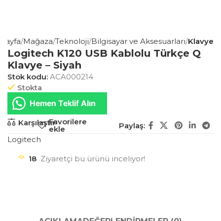
 Sayfa
Mağaza
Teknoloji
Bilgisayar ve Aksesuarları
Klavye
Logitech K120 USB Kablolu Türkçe Q
Klavye – Siyah
Stok kodu:
ACA000214
Stokta
Hemen Teklif Alın
Favorilere
Karşılaştır
Paylaş:
ekle
Logitech
18
Ziyaretçi bu ürünü inceliyor!