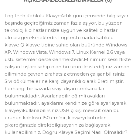
AÇIKLAMA
DEĞERLENDIRMELER (0)
Logitech Kablolu KlavyeArtık gün içerisinde bilgisayar
başında geçirdiğimiz zaman fazlalaşıyor, bu yüzden
teknolojik cihazlarınsize uygun ve kaliteli cihazlar
olması gerekmektedir. Logitech marka kablolu
klavye Q klavye tipine sahip olan buüründe Windows
XP, Windows Vista, Windows 7, Linux Kernel 2.6 veya
üstü sistemler desteklenmektedir.Minimum sessizlikte
çalışan tuşlara sahip olan bu ürün ile istediğiniz zaman
diliminde çevrenizirahatsız etmeden çalışanbilirsiniz.
Sıvı dökülmelerine karşı dayanıklı olarak üretilmiştir,
herhangi bir kazada sıvıyı dışarı itenkanalları
bulunmaktadır. Ayarlanabilir eğimli ayakları
bulunmaktadır, ayaklarını kendinize göre ayarlayarak
klavyeyikullanabilirsiniz.USB çıkışı mevcut olan bu
ürünün kablosu 150 cm’dir, klavyeyi kutudan
çıkardığınızda direktbilgisayarınıza bağlayarak
kullanabilirsiniz. Doğru Klavye Seçimi Nasıl Olmalıdır?