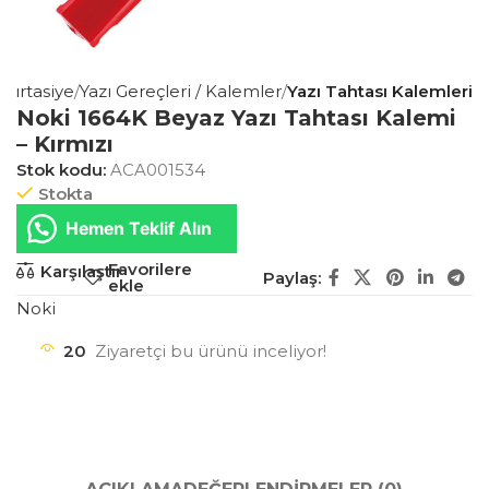
 Kırtasiye
Yazı Gereçleri / Kalemler
Yazı Tahtası Kalemleri
Noki 1664K Beyaz Yazı Tahtası Kalemi
– Kırmızı
Stok kodu:
ACA001534
Stokta
Hemen Teklif Alın
Favorilere
Karşılaştır
Paylaş:
ekle
Noki
20
Ziyaretçi bu ürünü inceliyor!