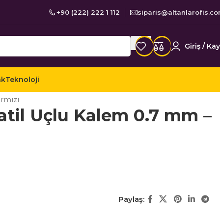
+90 (222) 222 1 112
siparis@altanlarofis.c
Giriş / Kay
ak
Teknoloji
 / Kalemler
Versatil Uçlu Kalemler
ırmızı
satil Uçlu Kalem 0.7 mm –
Paylaş: