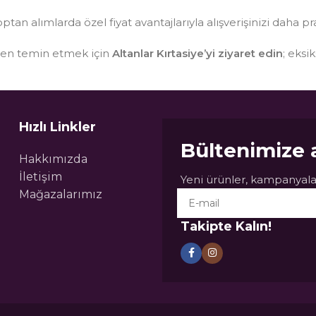
optan alımlarda özel fiyat avantajlarıyla alışverişinizi daha pr
sten temin etmek için
Altanlar Kırtasiye’yi ziyaret edin
; eksi
Hızlı Linkler
Bültenimize 
Hakkımızda
İletişim
Yeni ürünler, kampanyalar
Mağazalarımız
Takipte Kalın!