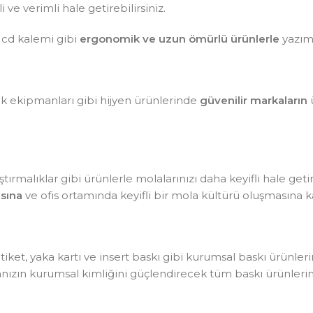
ve verimli hale getirebilirsiniz.
 cd kalemi gibi
ergonomik ve uzun ömürlü ürünlerle
yazım 
lik ekipmanları gibi hijyen ürünlerinde
güvenilir markaların
ü
tırmalıklar gibi ürünlerle molalarınızı daha keyifli hale getir
sına
ve ofis ortamında keyifli bir mola kültürü oluşmasına ka
, etiket, yaka kartı ve insert baskı gibi kurumsal baskı ürünle
kanızın kurumsal kimliğini güçlendirecek tüm baskı ürünlerin