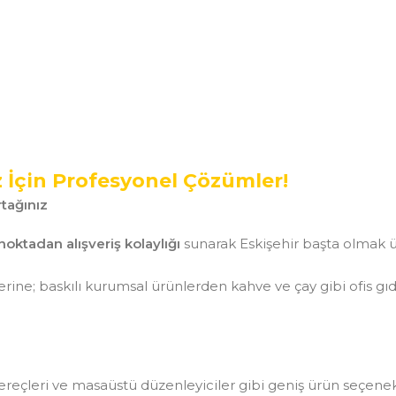
z İçin Profesyonel Çözümler!
tağınız
noktadan alışveriş kolaylığı
sunarak Eskişehir başta olmak ü
ine; baskılı kurumsal ürünlerden kahve ve çay gibi ofis gı
aç gereçleri ve masaüstü düzenleyiciler gibi geniş ürün seçen