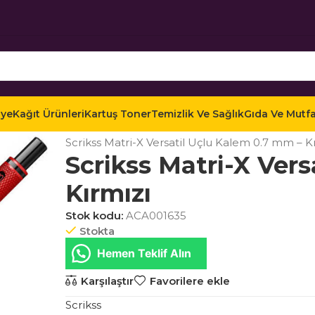
iye
Kağıt Ürünleri
Kartuş Toner
Temizlik Ve Sağlık
Gıda Ve Mutf
Ana Sayfa
Mağaza
Ofis Kırtasiye
Yazı Gereçleri
Scrikss Matri-X Versatil Uçlu Kalem 0.7 mm – K
Scrikss Matri-X Ver
Kırmızı
Stok kodu:
ACA001635
Stokta
Hemen Teklif Alın
Karşılaştır
Favorilere ekle
Scrikss