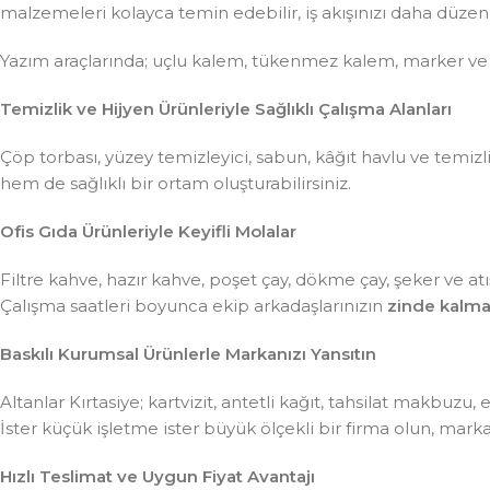
malzemeleri kolayca temin edebilir, iş akışınızı daha düzenli 
Yazım araçlarında; uçlu kalem, tükenmez kalem, marker ve
Temizlik ve Hijyen Ürünleriyle Sağlıklı Çalışma Alanları
Çöp torbası, yüzey temizleyici, sabun, kâğıt havlu ve temiz
hem de sağlıklı bir ortam oluşturabilirsiniz.
Ofis Gıda Ürünleriyle Keyifli Molalar
Filtre kahve, hazır kahve, poşet çay, dökme çay, şeker ve atış
Çalışma saatleri boyunca ekip arkadaşlarınızın
zinde kalma
Baskılı Kurumsal Ürünlerle Markanızı Yansıtın
Altanlar Kırtasiye; kartvizit, antetli kağıt, tahsilat makbuzu
İster küçük işletme ister büyük ölçekli bir firma olun, mar
Hızlı Teslimat ve Uygun Fiyat Avantajı