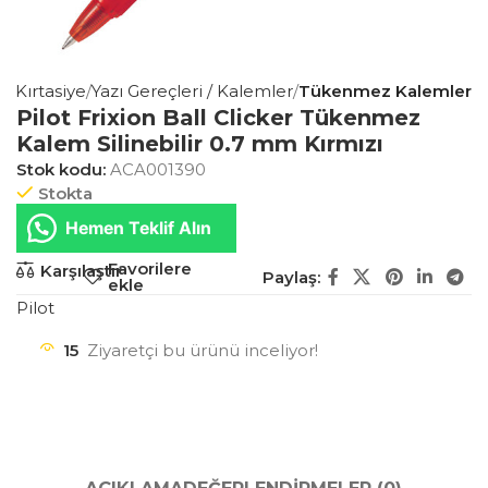
is Kırtasiye
Yazı Gereçleri / Kalemler
Tükenmez Kalemler
Pilot Frixion Ball Clicker Tükenmez
Kalem Silinebilir 0.7 mm Kırmızı
Stok kodu:
ACA001390
Stokta
Hemen Teklif Alın
Favorilere
Karşılaştır
Paylaş:
ekle
Pilot
15
Ziyaretçi bu ürünü inceliyor!