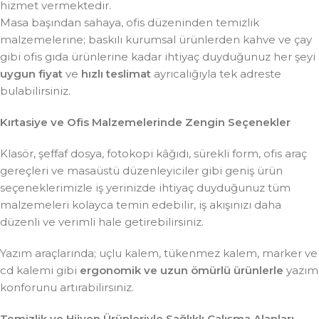
hizmet vermektedir.
Masa başından sahaya, ofis düzeninden temizlik
malzemelerine; baskılı kurumsal ürünlerden kahve ve çay
gibi ofis gıda ürünlerine kadar ihtiyaç duyduğunuz her şeyi
uygun fiyat
ve
hızlı teslimat
ayrıcalığıyla tek adreste
bulabilirsiniz.
Kırtasiye ve Ofis Malzemelerinde Zengin Seçenekler
Klasör, şeffaf dosya, fotokopi kâğıdı, sürekli form, ofis araç
gereçleri ve masaüstü düzenleyiciler gibi geniş ürün
seçeneklerimizle iş yerinizde ihtiyaç duyduğunuz tüm
malzemeleri kolayca temin edebilir, iş akışınızı daha
düzenli ve verimli hale getirebilirsiniz.
Yazım araçlarında; uçlu kalem, tükenmez kalem, marker ve
cd kalemi gibi
ergonomik ve uzun ömürlü ürünlerle
yazım
konforunu artırabilirsiniz.
Temizlik ve Hijyen Ürünleriyle Sağlıklı Çalışma Alanları