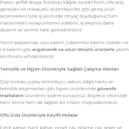
Klasör, şeffaf dosya, fotokopi kâğıdı, sürekli form, ofis araç
gereçleri ve masaüstü düzenleyiciler gibi geniş ürün
seçeneklerimizle iş yerinizde ihtiyaç duyduğunuz tüm
malzemeleri kolayca temin edebilir, iş akışınızı daha
düzenli ve verimli hale getirebilirsiniz.
Yazım araçlarında; uçlu kalem, tükenmez kalem, marker ve
cd kalemi gibi
ergonomik ve uzun ömürlü ürünlerle
yazım
konforunu artırabilirsiniz.
Temizlik ve Hijyen Ürünleriyle Sağlıklı Çalışma Alanları
Çöp torbası, yüzey temizleyici, sabun, kâğıt havlu ve
temizlik ekipmanları gibi hijyen ürünlerinde
güvenilir
markaların
ürünlerini sizlere sunuyoruz. Böylece ofisinizde
hem temiz hem de sağlıklı bir ortam oluşturabilirsiniz.
Ofis Gıda Ürünleriyle Keyifli Molalar
Filtre kahve, hazır kahve, poşet çay, dökme çay, şeker ve