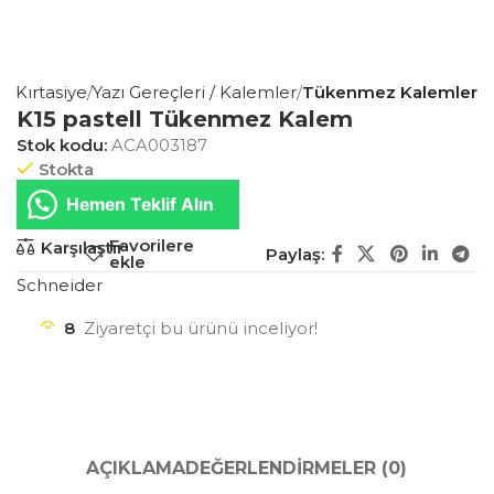
is Kırtasiye
Yazı Gereçleri / Kalemler
Tükenmez Kalemler
K15 pastell Tükenmez Kalem
Stok kodu:
ACA003187
Stokta
Hemen Teklif Alın
Favorilere
Karşılaştır
Paylaş:
ekle
Schneider
8
Ziyaretçi bu ürünü inceliyor!
AÇIKLAMA
DEĞERLENDIRMELER (0)