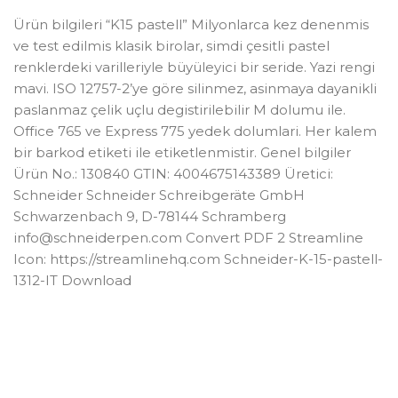
Ürün bilgileri “K15 pastell” Milyonlarca kez denenmis
ve test edilmis klasik birolar, simdi çesitli pastel
renklerdeki varilleriyle büyüleyici bir seride. Yazi rengi
mavi. ISO 12757-2’ye göre silinmez, asinmaya dayanikli
paslanmaz çelik uçlu degistirilebilir M dolumu ile.
Office 765 ve Express 775 yedek dolumlari. Her kalem
bir barkod etiketi ile etiketlenmistir. Genel bilgiler
Ürün No.: 130840 GTIN: 4004675143389 Üretici:
Schneider Schneider Schreibgeräte GmbH
Schwarzenbach 9, D-78144 Schramberg
info@schneiderpen.com
Convert PDF 2 Streamline
Icon: https://streamlinehq.com Schneider-K-15-pastell-
1312-IT Download