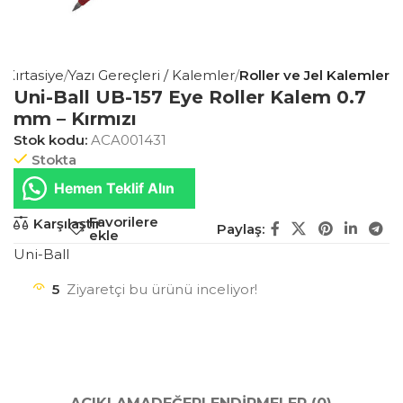
s Kırtasiye
Yazı Gereçleri / Kalemler
Roller ve Jel Kalemler
Uni-Ball UB-157 Eye Roller Kalem 0.7
mm – Kırmızı
Stok kodu:
ACA001431
Stokta
Hemen Teklif Alın
Favorilere
Karşılaştır
Paylaş:
ekle
Uni-Ball
5
Ziyaretçi bu ürünü inceliyor!