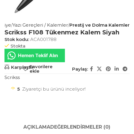
tasiye
Yazı Gereçleri / Kalemler
Prestij ve Dolma Kalemler
Scrikss F108 Tükenmez Kalem Siyah
Stok kodu:
ACA001788
Stokta
Hemen Teklif Alın
Favorilere
Karşılaştır
Paylaş:
ekle
Scrikss
5
Ziyaretçi bu ürünü inceliyor!
AÇIKLAMA
DEĞERLENDIRMELER (0)