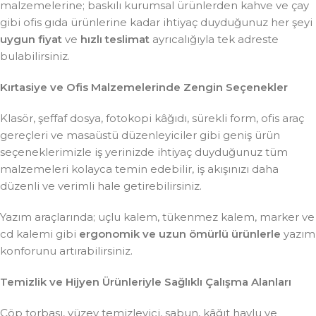
malzemelerine; baskılı kurumsal ürünlerden kahve ve çay
gibi ofis gıda ürünlerine kadar ihtiyaç duyduğunuz her şeyi
uygun fiyat
ve
hızlı teslimat
ayrıcalığıyla tek adreste
bulabilirsiniz.
Kırtasiye ve Ofis Malzemelerinde Zengin Seçenekler
Klasör, şeffaf dosya, fotokopi kâğıdı, sürekli form, ofis araç
gereçleri ve masaüstü düzenleyiciler gibi geniş ürün
seçeneklerimizle iş yerinizde ihtiyaç duyduğunuz tüm
malzemeleri kolayca temin edebilir, iş akışınızı daha
düzenli ve verimli hale getirebilirsiniz.
Yazım araçlarında; uçlu kalem, tükenmez kalem, marker ve
cd kalemi gibi
ergonomik ve uzun ömürlü ürünlerle
yazım
konforunu artırabilirsiniz.
Temizlik ve Hijyen Ürünleriyle Sağlıklı Çalışma Alanları
Çöp torbası, yüzey temizleyici, sabun, kâğıt havlu ve