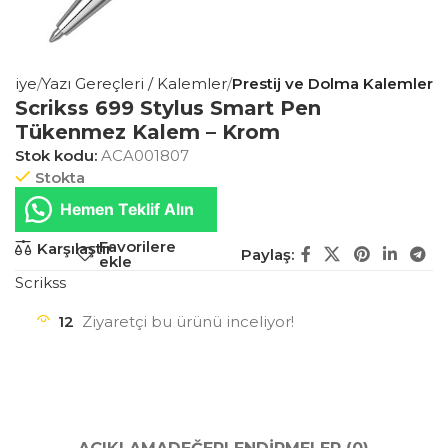
tasiye
Yazı Gereçleri / Kalemler
Prestij ve Dolma Kalemler
Scrikss 699 Stylus Smart Pen
Tükenmez Kalem – Krom
Stok kodu:
ACA001807
Stokta
Hemen Teklif Alın
Favorilere
Karşılaştır
Paylaş:
ekle
Scrikss
12
Ziyaretçi bu ürünü inceliyor!