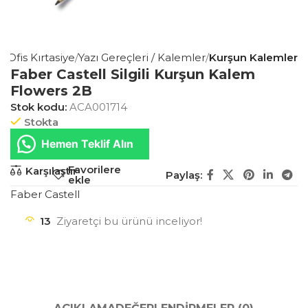
a
Ofis Kırtasiye
Yazı Gereçleri / Kalemler
Kurşun Kalemler
Faber Castell Silgili Kurşun Kalem
Flowers 2B
Stok kodu:
ACA001714
Stokta
Hemen Teklif Alın
Favorilere
Karşılaştır
Paylaş:
ekle
Faber Castell
13
Ziyaretçi bu ürünü inceliyor!